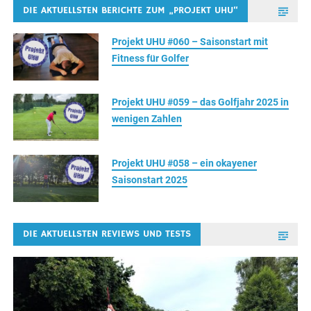
DIE AKTUELLSTEN BERICHTE ZUM „PROJEKT UHU“
Projekt UHU #060 – Saisonstart mit
Fitness für Golfer
Projekt UHU #059 – das Golfjahr 2025 in
wenigen Zahlen
Projekt UHU #058 – ein okayener
Saisonstart 2025
DIE AKTUELLSTEN REVIEWS UND TESTS