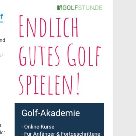
f
und
ur
h
der