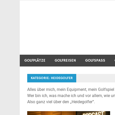
Zum
Inhalt
Golf Blog über Golfplätze, Golfequipment, Golftr
Heidegolfer
springen
GOLFPLÄTZE
GOLFREISEN
GOLFSPASS
KATEGORIE:
HEIDEGOLFER
Alles über mich, mein Equipment, mein Golfspiel
Wer bin ich, was mache ich und vor allem, wie un
Also ganz viel über den „Heidegolfer“.