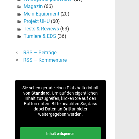
Magazin
(66)
Mein Equipment
(20)
Projekt UHU
(60)
Tests & Reviews
(63)
Turniere & EDS
(36)
RSS – Beiträge
RSS – Kommentare
Sie sehen gerade einen Platzhalterinhalt
von
Standard
. Um auf den eigentlichen
Inhalt zuzugreifen, klicken Sie auf den
Button unten. Bitte beachten Sie, dass
dabei Daten an Drittanbieter
weitergegeben werden.
Inhalt entsperren