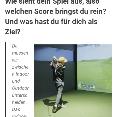
Wie sieht dein Spiel aus, also
welchen Score bringst du rein?
Und was hast du für dich als
Ziel?
Da
müssen
wir
zwische
n Indoor
und
Outdoor
untersc
heiden.
Das
Indoor-