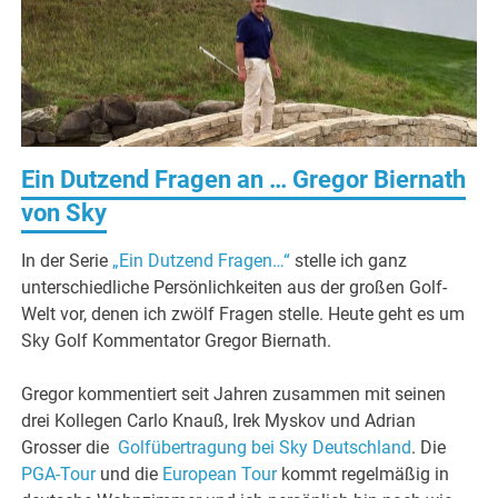
Ein Dutzend Fragen an … Gregor Biernath
von Sky
In der Serie
„Ein Dutzend Fragen…“
stelle ich ganz
unterschiedliche Persönlichkeiten aus der großen Golf-
Welt vor, denen ich zwölf Fragen stelle. Heute geht es um
Sky Golf Kommentator Gregor Biernath.
Gregor kommentiert seit Jahren zusammen mit seinen
drei Kollegen Carlo Knauß, Irek Myskov und Adrian
Grosser die
Golfübertragung bei Sky Deutschland
. Die
PGA-Tour
und die
European Tour
kommt regelmäßig in