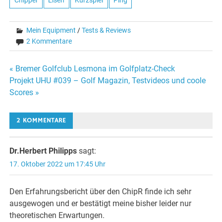
Chipper
Eisen
Kurzspiel
Ping
Mein Equipment
/
Tests & Reviews
2 Kommentare
Beitragsnavigation
« Bremer Golfclub Lesmona im Golfplatz-Check
Projekt UHU #039 – Golf Magazin, Testvideos und coole
Scores »
2 KOMMENTARE
Dr.Herbert Philipps
sagt:
17. Oktober 2022 um 17:45 Uhr
Den Erfahrungsbericht über den ChipR finde ich sehr
ausgewogen und er bestätigt meine bisher leider nur
theoretischen Erwartungen.