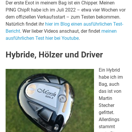
Der erste Exot in meinem Bag ist ein Chipper. Meinen
PING ChipR habe ich im Juli 2022 – etwa vier Wochen vor
dem offiziellen Verkaufsstart – zum Testen bekommen.
Natürlich findet ihr
hier im Blog einen ausführlichen Test-
Bericht
. Wer lieber Videos anschaut, der findet
meinen
ausführlichen Test hier bei Youtube
.
Hybride, Hölzer und Driver
Ein Hybrid
habe ich im
Bag, auch
das ist von
Martin
Stecher
gefittet.
Allerdings
stammt