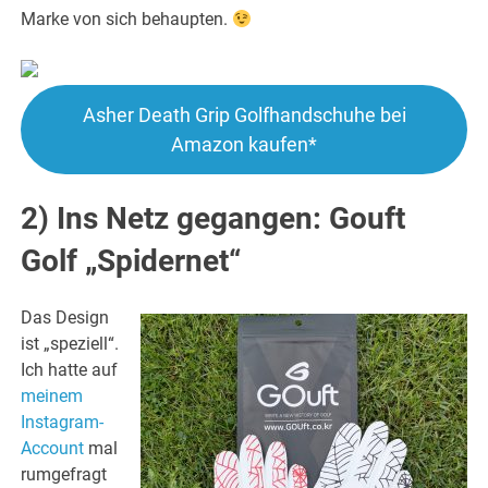
Marke von sich behaupten.
Asher Death Grip Golfhandschuhe bei
Amazon kaufen*
2) Ins Netz gegangen: Gouft
Golf „Spidernet“
Das Design
ist „speziell“.
Ich hatte auf
meinem
Instagram-
Account
mal
rumgefragt