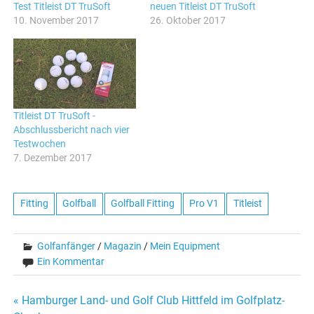
Test Titleist DT TruSoft
neuen Titleist DT TruSoft
10. November 2017
26. Oktober 2017
Titleist DT TruSoft -
Abschlussbericht nach vier
Testwochen
7. Dezember 2017
Fitting
Golfball
Golfball Fitting
Pro V1
Titleist
Golfanfänger
/
Magazin
/
Mein Equipment
Ein Kommentar
Beitragsnavigation
« Hamburger Land- und Golf Club Hittfeld im Golfplatz-