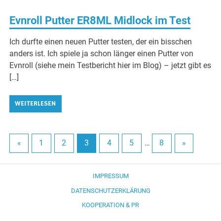
Evnroll Putter ER8ML Midlock im Test
Ich durfte einen neuen Putter testen, der ein bisschen
anders ist. Ich spiele ja schon länger einen Putter von
Evnroll (siehe mein Testbericht hier im Blog) – jetzt gibt es
[…]
WEITERLESEN
«
1
2
3
4
5
…
8
»
IMPRESSUM
DATENSCHUTZERKLÄRUNG
KOOPERATION & PR