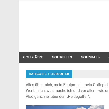
Zum
Inhalt
Golf Blog über Golfplätze, Golfequipment, Golftr
Heidegolfer
springen
GOLFPLÄTZE
GOLFREISEN
GOLFSPASS
KATEGORIE:
HEIDEGOLFER
Alles über mich, mein Equipment, mein Golfspiel
Wer bin ich, was mache ich und vor allem, wie un
Also ganz viel über den „Heidegolfer“.