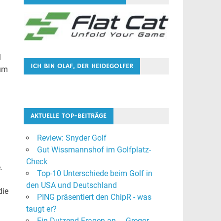
l
ICH BIN OLAF, DER HEIDEGOLFER
Zum
AKTUELLE TOP-BEITRÄGE
Review: Snyder Golf
Gut Wissmannshof im Golfplatz-
Check
.
Top-10 Unterschiede beim Golf in
den USA und Deutschland
die
PING präsentiert den ChipR - was
taugt er?
Ein Dutzend Fragen an ... Gregor