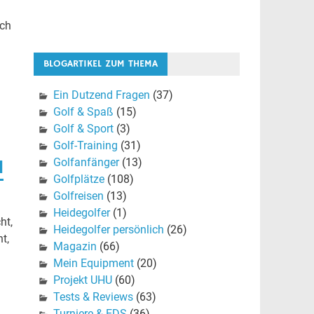
ich
BLOGARTIKEL ZUM THEMA
Ein Dutzend Fragen
(37)
Golf & Spaß
(15)
Golf & Sport
(3)
Golf-Training
(31)
Golfanfänger
(13)
d
Golfplätze
(108)
Golfreisen
(13)
Heidegolfer
(1)
ht,
Heidegolfer persönlich
(26)
t,
Magazin
(66)
Mein Equipment
(20)
Projekt UHU
(60)
Tests & Reviews
(63)
Turniere & EDS
(36)