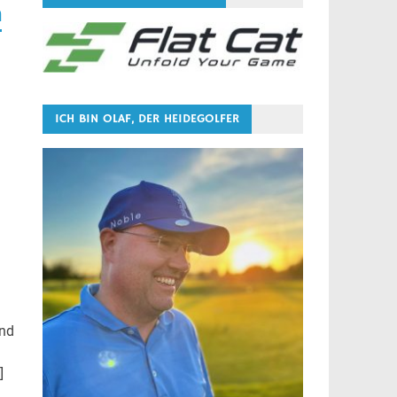
n
ICH BIN OLAF, DER HEIDEGOLFER
und
]