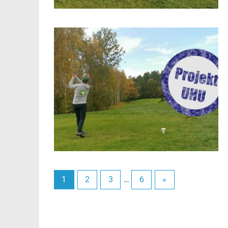
1
2
3
…
6
»