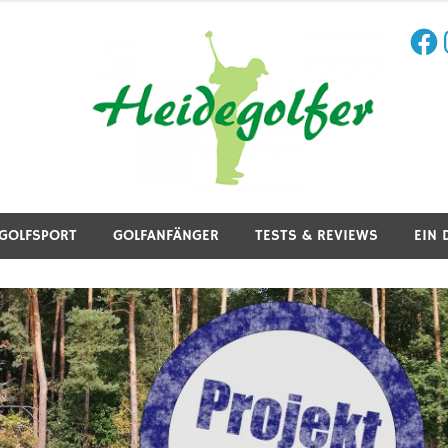
Face
I
aining, Golfreisen und mehr.
GOLFSPORT
GOLFANFÄNGER
TESTS & REVIEWS
EIN 