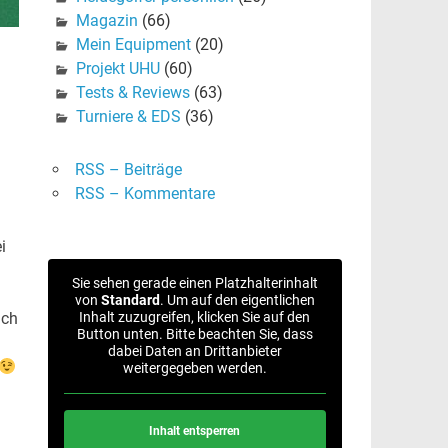
Magazin
(66)
Mein Equipment
(20)
Projekt UHU
(60)
Tests & Reviews
(63)
Turniere & EDS
(36)
RSS – Beiträge
RSS – Kommentare
i
Sie sehen gerade einen Platzhalterinhalt
von
Standard
. Um auf den eigentlichen
Inhalt zuzugreifen, klicken Sie auf den
ich
Button unten. Bitte beachten Sie, dass
dabei Daten an Drittanbieter
weitergegeben werden.
Inhalt entsperren