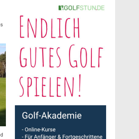
ns
ld