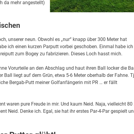
ch da mehr angestellt)
eischen
h, unserer neun. Obwohl es „nur“ knapp über 300 Meter hat
habe ich einen kurzen Parputt vorbei geschoben. Einmal habe ich
reiputt zum Bogey zu fabrizieren. Dieses Loch hasst mich.
hne Vorurteile an den Abschlag und haut ihren Ball locker die B
r Ball liegt auf dem Grün, etwa 5-6 Meter oberhalb der Fahne. Tj
tliche Bergab-Putt meiner Golfanfängerin mit PR … er fällt
ent waren pure Freude in mir. Und kaum Neid. Naja, vielleicht 80
nt Neid. Denke ich. Egal, sie hat ihr erstes Par-4-Par gespielt u