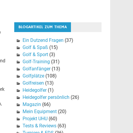
BLOGARTIKEL ZUM THEMA
e
Ein Dutzend Fragen
(37)
Golf & Spaß
(15)
Golf & Sport
(3)
und
Golf-Training
(31)
Golfanfänger
(13)
Golfplätze
(108)
Golfreisen
(13)
rk
Heidegolfer
(1)
Heidegolfer persönlich
(26)
,
Magazin
(66)
Mein Equipment
(20)
Projekt UHU
(60)
Tests & Reviews
(63)
Turniere & EDS
(36)