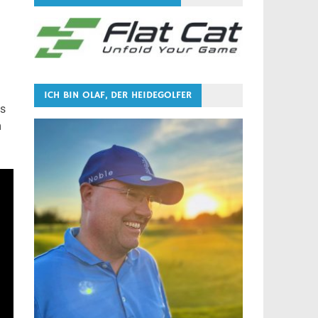
ICH BIN OLAF, DER HEIDEGOLFER
as
m