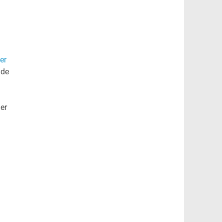
er
nde
er