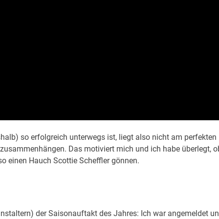
alb) so erfolgreich unterwegs ist, liegt also nicht am perfekten
zusammenhängen. Das motiviert mich und ich habe überlegt, o
so einen Hauch Scottie Scheffler gönnen.
anstaltern) der Saisonauftakt des Jahres: Ich war angemeldet u