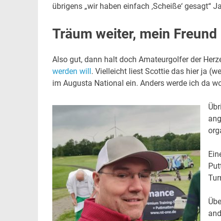
übrigens „wir haben einfach ‚Scheiße‘ gesagt“ Jah
Träum weiter, mein Freund
Also gut, dann halt doch Amateurgolfer der Herze
werden will
. Vielleicht liest Scottie das hier ja 
im Augusta National ein. Anders werde ich da w
Übr
ang
org
Ein
Put
Tur
Übe
and