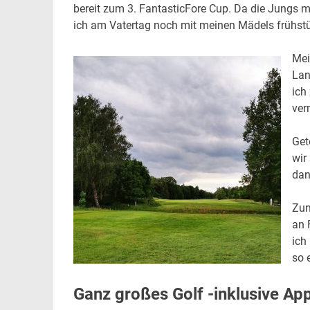
bereit zum 3. FantasticFore Cup. Da die Jungs mi
ich am Vatertag noch mit meinen Mädels frühs
Mei
Lan
ich
ver
Get
wir
dan
Zum
an 
ich
so 
Ganz großes Golf -inklusive A