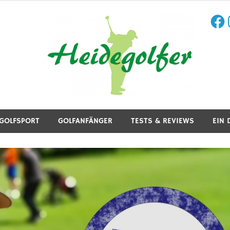
Face
I
aining, Golfreisen und mehr.
GOLFSPORT
GOLFANFÄNGER
TESTS & REVIEWS
EIN 