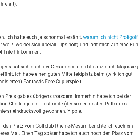
re alt).
n. Ich hatte euch ja schonmal erzählt,
warum ich nicht Profigolf
(wer weiß, wo der sich überall Tips holt) und lädt mich auf eine Ru
ohl nie hinkommen.
igens hat sich auch der Gesamtscore nicht ganz nach Majorsieg
efühlt, ich habe einen guten Mittelfeldplatz beim (wirklich gut
anisierten) Fantastic Fore Cup erspielt.
en Preis gab es übrigens trotzdem: Immerhin habe ich bei der
ting Challenge die Trostrunde (der schlechtesten Putter des
niers) eindrucksvoll gewonnen. Yippie.
r den Platz vom Golfclub Rheine-Mesum berichte ich euch ein
eres Mal. Einen Tag später habe ich auch noch den Platz vom