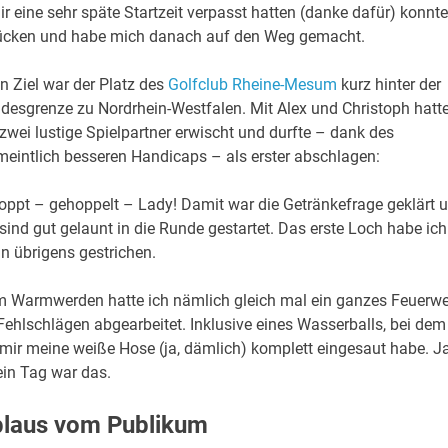
r eine sehr späte Startzeit verpasst hatten (danke dafür) konnte
tücken und habe mich danach auf den Weg gemacht.
n Ziel war der Platz des
Golfclub Rheine-Mesum
kurz hinter der
desgrenze zu Nordrhein-Westfalen. Mit Alex und Christoph hatt
 zwei lustige Spielpartner erwischt und durfte – dank des
meintlich besseren Handicaps – als erster abschlagen:
oppt – gehoppelt – Lady! Damit war die Getränkefrage geklärt 
 sind gut gelaunt in die Runde gestartet. Das erste Loch habe ich
n übrigens gestrichen.
 Warmwerden hatte ich nämlich gleich mal ein ganzes Feuerwe
Fehlschlägen abgearbeitet. Inklusive eines Wasserballs, bei dem
 mir meine weiße Hose (ja, dämlich) komplett eingesaut habe. Ja
ein Tag war das.
pplaus vom Publikum