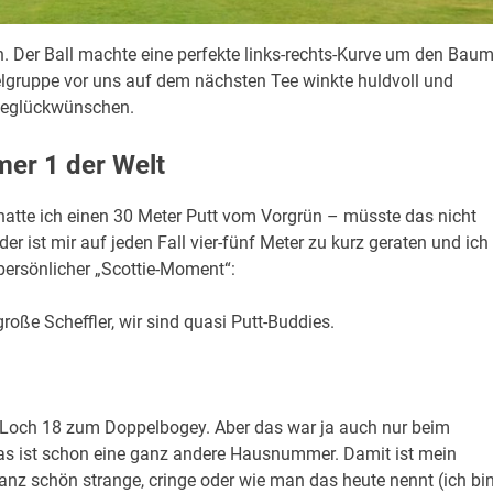
n. Der Ball machte eine perfekte links-rechts-Kurve um den Bau
lgruppe vor uns auf dem nächsten Tee winkte huldvoll und
beglückwünschen.
er 1 der Welt
hatte ich einen 30 Meter Putt vom Vorgrün – müsste das nicht
der ist mir auf jeden Fall vier-fünf Meter zu kurz geraten und ich
persönlicher „Scottie-Moment“:
 große Scheffler, wir sind quasi Putt-Buddies.
uf Loch 18 zum Doppelbogey. Aber das war ja auch nur beim
das ist schon eine ganz andere Hausnummer. Damit ist mein
anz schön strange, cringe oder wie man das heute nennt (ich bi