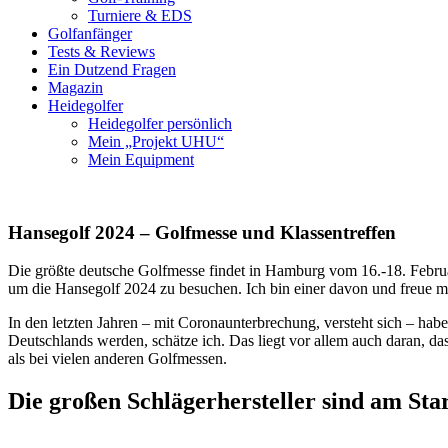
Turniere & EDS
Golfanfänger
Tests & Reviews
Ein Dutzend Fragen
Magazin
Heidegolfer
Heidegolfer persönlich
Mein „Projekt UHU“
Mein Equipment
Hansegolf 2024 – Golfmesse und Klassentreffen
Die größte deutsche Golfmesse findet in Hamburg vom 16.-18. Februa
um die Hansegolf 2024 zu besuchen. Ich bin einer davon und freue m
In den letzten Jahren – mit Coronaunterbrechung, versteht sich – ha
Deutschlands werden, schätze ich. Das liegt vor allem auch daran, da
als bei vielen anderen Golfmessen.
Die großen Schlägerhersteller sind am Sta