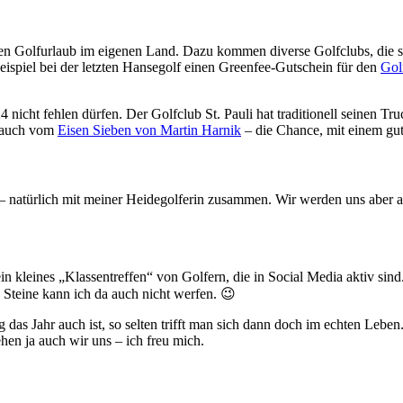
nen Golfurlaub im eigenen Land. Dazu kommen diverse Golfclubs, die s
ispiel bei der letzten Hansegolf einen Greenfee-Gutschein für den
Gol
icht fehlen dürfen. Der Golfclub St. Pauli hat traditionell seinen Tru
l auch vom
Eisen Sieben von Martin Harnik
– die Chance, mit einem gut
 natürlich mit meiner Heidegolferin zusammen. Wir werden uns aber auc
n kleines „Klassentreffen“ von Golfern, die in Social Media aktiv sind.
 Steine kann ich da auch nicht werfen. 😉
 das Jahr auch ist, so selten trifft man sich dann doch im echten Lebe
hen ja auch wir uns – ich freu mich.