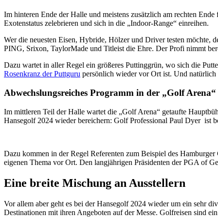
Im hinteren Ende der Halle und meistens zusätzlich am rechten Ende f
Exotenstatus zelebrieren und sich in die „Indoor-Range“ einreihen.
Wer die neuesten Eisen, Hybride, Hölzer und Driver testen möchte, d
PING, Srixon, TaylorMade und Titleist die Ehre. Der Profi nimmt ber
Dazu wartet in aller Regel ein größeres Puttinggrün, wo sich die Putte
Rosenkranz der Puttguru
persönlich wieder vor Ort ist. Und natürlich
Abwechslungsreiches Programm in der „Golf Arena“
Im mittleren Teil der Halle wartet die „Golf Arena“ getaufte Hauptb
Hansegolf 2024 wieder bereichern: Golf Professional Paul Dyer ist be
Dazu kommen in der Regel Referenten zum Beispiel des Hamburger Gol
eigenen Thema vor Ort. Den langjährigen Präsidenten der PGA of Ge
Eine breite Mischung an Ausstellern
Vor allem aber geht es bei der Hansegolf 2024 wieder um ein sehr di
Destinationen mit ihren Angeboten auf der Messe. Golfreisen sind ein