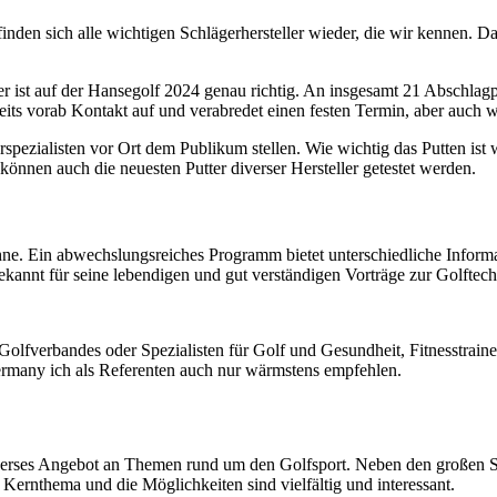
inden sich alle wichtigen Schlägerhersteller wieder, die wir kennen. D
er ist auf der Hansegolf 2024 genau richtig. An insgesamt 21 Abschla
eits vorab Kontakt auf und verabredet einen festen Termin, aber auch
rspezialisten vor Ort dem Publikum stellen. Wie wichtig das Putten ist 
 können auch die neuesten Putter diverser Hersteller getestet werden.
ühne. Ein abwechslungsreiches Programm bietet unterschiedliche Inform
kannt für seine lebendigen und gut verständigen Vorträge zur Golftech
fverbandes oder Spezialisten für Golf und Gesundheit, Fitnesstraine
rmany ich als Referenten auch nur wärmstens empfehlen.
verses Angebot an Themen rund um den Golfsport. Neben den großen Schl
 Kernthema und die Möglichkeiten sind vielfältig und interessant.