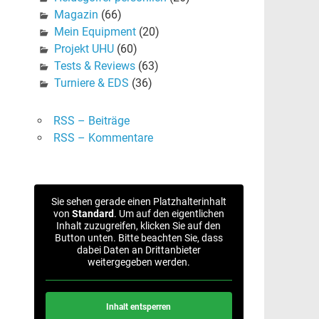
Magazin
(66)
Mein Equipment
(20)
Projekt UHU
(60)
Tests & Reviews
(63)
Turniere & EDS
(36)
RSS – Beiträge
RSS – Kommentare
Sie sehen gerade einen Platzhalterinhalt
von
Standard
. Um auf den eigentlichen
Inhalt zuzugreifen, klicken Sie auf den
Button unten. Bitte beachten Sie, dass
dabei Daten an Drittanbieter
weitergegeben werden.
Inhalt entsperren