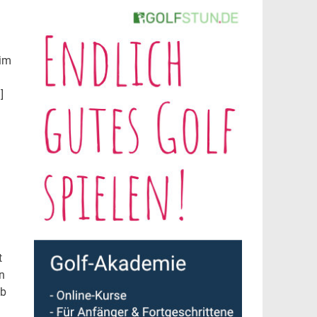
 im
]
t
n
lb