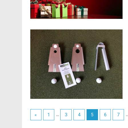
«
1
…
3
4
5
6
7