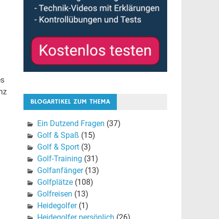
es
nz
BLOGARTIKEL ZUM THEMA
Ein Dutzend Fragen
(37)
Golf & Spaß
(15)
Golf & Sport
(3)
Golf-Training
(31)
Golfanfänger
(13)
Golfplätze
(108)
Golfreisen
(13)
Heidegolfer
(1)
Heidegolfer persönlich
(26)