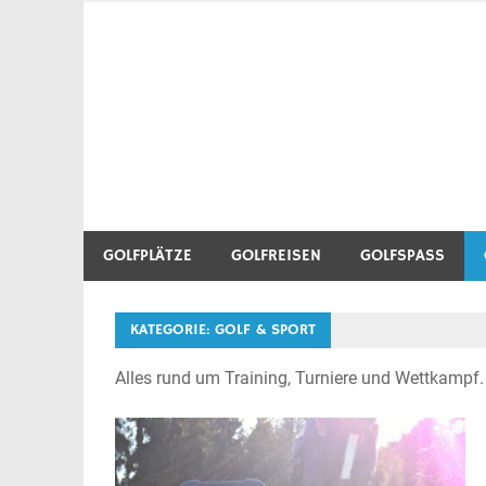
Zum
Inhalt
Golf Blog über Golfplätze, Golfequipment, Golftr
Heidegolfer
springen
GOLFPLÄTZE
GOLFREISEN
GOLFSPASS
KATEGORIE:
GOLF & SPORT
Alles rund um Training, Turniere und Wettkampf.