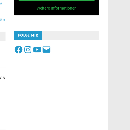
re
Weitere Informationen
e »
FOLGE MIR
Facebook
Instagram
YouTube
E-
Mail
das