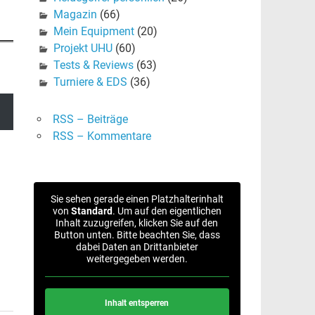
Magazin
(66)
Mein Equipment
(20)
Projekt UHU
(60)
Tests & Reviews
(63)
Turniere & EDS
(36)
RSS – Beiträge
RSS – Kommentare
Sie sehen gerade einen Platzhalterinhalt
von
Standard
. Um auf den eigentlichen
Inhalt zuzugreifen, klicken Sie auf den
Button unten. Bitte beachten Sie, dass
dabei Daten an Drittanbieter
weitergegeben werden.
Inhalt entsperren