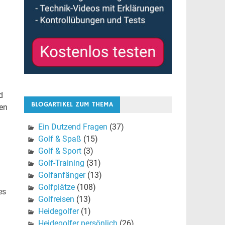
d
BLOGARTIKEL ZUM THEMA
ten
Ein Dutzend Fragen
(37)
Golf & Spaß
(15)
Golf & Sport
(3)
Golf-Training
(31)
Golfanfänger
(13)
Golfplätze
(108)
es
Golfreisen
(13)
Heidegolfer
(1)
Heidegolfer persönlich
(26)