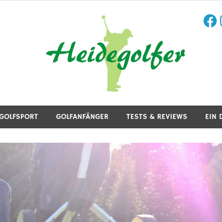
Face
I
aining, Golfreisen und mehr.
GOLFSPORT
GOLFANFÄNGER
TESTS & REVIEWS
EIN 