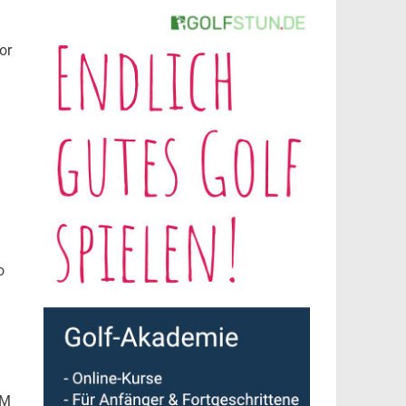
or
o
LM