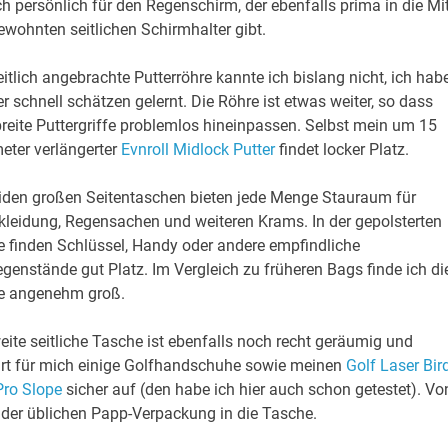
 persönlich für den Regenschirm, der ebenfalls prima in die Mi
wohnten seitlichen Schirmhalter gibt.
eitlich angebrachte Putterröhre kannte ich bislang nicht, ich hab
er schnell schätzen gelernt. Die Röhre ist etwas weiter, so dass
reite Puttergriffe problemlos hineinpassen. Selbst mein um 15
eter verlängerter
Evnroll Midlock Putter
findet locker Platz.
iden großen Seitentaschen bieten jede Menge Stauraum für
kleidung, Regensachen und weiteren Krams. In der gepolsterten
 finden Schlüssel, Handy oder andere empfindliche
genstände gut Platz. Im Vergleich zu früheren Bags finde ich di
e angenehm groß.
eite seitliche Tasche ist ebenfalls noch recht geräumig und
t für mich einige Golfhandschuhe sowie meinen
Golf Laser Bir
Pro Slope
sicher auf (den habe ich hier auch schon getestet). Vo
der üblichen Papp-Verpackung in die Tasche.