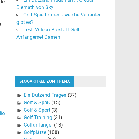
tte
Biernath von Sky
Golf Spielformen - welche Varianten
gibt es?
e
Test: Wilson Prostaff Golf
Anfängerset Damen
BLOGARTIKEL ZUM THEMA
e
Ein Dutzend Fragen
(37)
Golf & Spaß
(15)
Golf & Sport
(3)
die
Golf-Training
(31)
n
Golfanfänger
(13)
Golfplätze
(108)