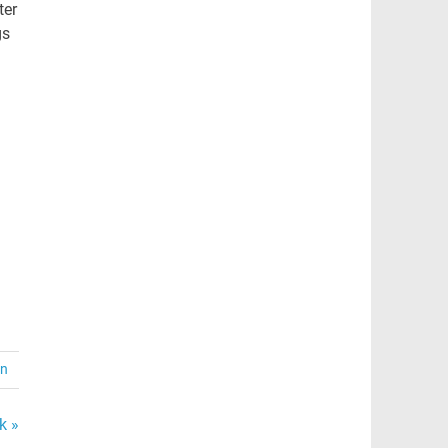
ter
gs
en
k »