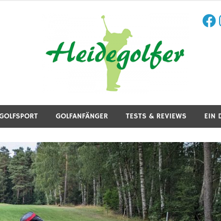
Face
I
aining, Golfreisen und mehr.
GOLFSPORT
GOLFANFÄNGER
TESTS & REVIEWS
EIN 