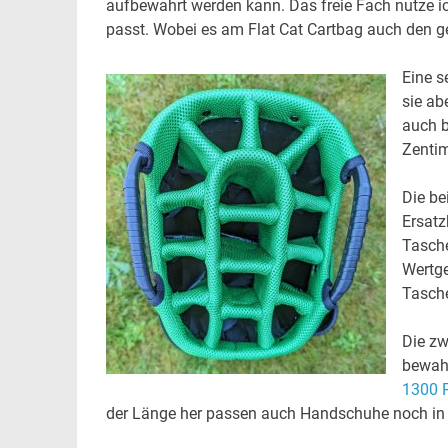
aufbewahrt werden kann. Das freie Fach nutze ich
passt. Wobei es am Flat Cat Cartbag auch den ge
Eine s
sie ab
auch b
Zentim
Die be
Ersatz
Tasche
Wertge
Tasch
Die zw
bewahr
1300 
der Länge her passen auch Handschuhe noch in 