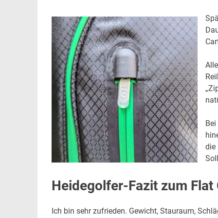
Spä
Dau
Car
All
Rei
„Zi
nat
Bei
hin
die
Sol
Heidegolfer-Fazit zum Flat 
Ich bin sehr zufrieden. Gewicht, Stauraum, Schlä