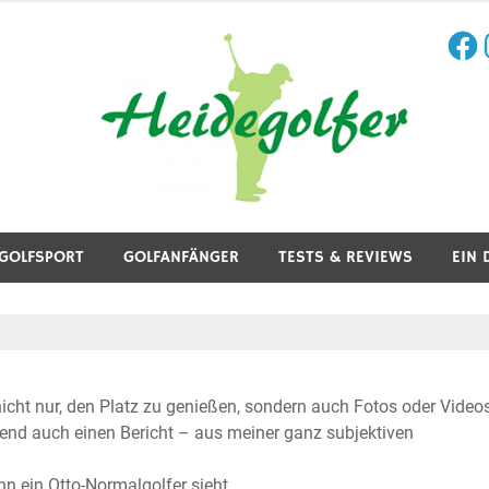
Face
I
aining, Golfreisen und mehr.
GOLFSPORT
GOLFANFÄNGER
TESTS & REVIEWS
EIN 
nicht nur, den Platz zu genießen, sondern auch Fotos oder Video
ßend auch einen Bericht – aus meiner ganz subjektiven
hn ein Otto-Normalgolfer sieht.