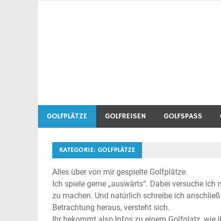
Zum
Inhalt
Golf Blog über Golfplätze, Golfequipment, Golftr
Heidegolfer
springen
GOLFPLÄTZE
GOLFREISEN
GOLFSPASS
KATEGORIE:
GOLFPLÄTZE
Alles über von mir gespielte Golfplätze.
Ich spiele gerne „auswärts“. Dabei versuche ich 
zu machen. Und natürlich schreibe ich anschlie
Betrachtung heraus, versteht sich.
Ihr bekommt also Infos zu einem Golfplatz, wie i