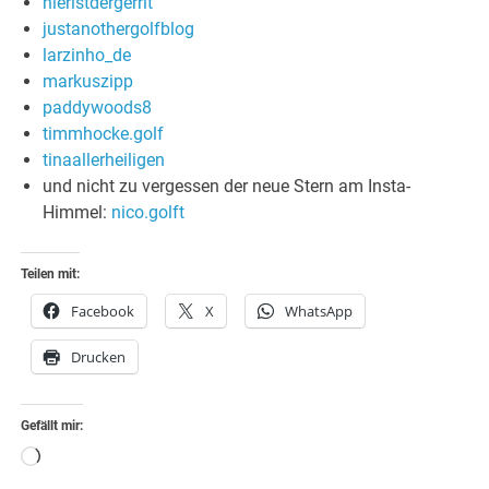
hieristdergerrit
justanothergolfblog
larzinho_de
markuszipp
paddywoods8
timmhocke.golf
tinaallerheiligen
und nicht zu vergessen der neue Stern am Insta-
Himmel:
nico.golft
Teilen mit:
Facebook
X
WhatsApp
Drucken
Gefällt mir:
Wird
geladen …