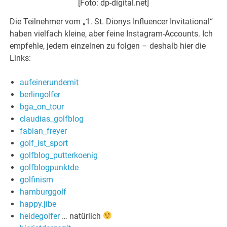
[Foto: dp-digital.net]
Die Teilnehmer vom „1. St. Dionys Influencer Invitational“
haben vielfach kleine, aber feine Instagram-Accounts. Ich
empfehle, jedem einzelnen zu folgen – deshalb hier die
Links:
aufeinerundemit
berlingolfer
bga_on_tour
claudias_golfblog
fabian_freyer
golf_ist_sport
golfblog_putterkoenig
golfblogpunktde
golfinism
hamburggolf
happy.jibe
heidegolfer
… natürlich