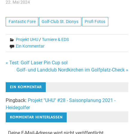
22. Mai 2024
Fantastic Fore
Golf-Club St. Dionys
Profi Fotos
Projekt UHU
/
Turniere & EDS
Ein Kommentar
Beitragsnavigation
« Test: Golf Laser Pin Cup sol
Golf- und Landclub Nordkirchen im Golfplatz-Check »
EIN KOMMENTAR
Pingback:
Projekt "UHU" #28 - Saisonplanung 2021 -
Heidegolfer
KOMMENTAR HINTERLASSEN
Deine E-Mail-Adresse wird nicht veröffentlicht.