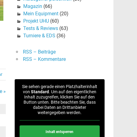
Magazin
(66)
Mein Equipment
(20)
Projekt UHU
(60)
Tests & Reviews
(63)
Turniere & EDS
(36)
RSS – Beiträge
RSS – Kommentare
ar
Sie sehen gerade einen Platzhalterinhalt
e »
von
Standard
. Um auf den eigentlichen
Inhalt zuzugreifen, klicken Sie auf den
Button unten. Bitte beachten Sie, dass
dabei Daten an Drittanbieter
weitergegeben werden.
Inhalt entsperren