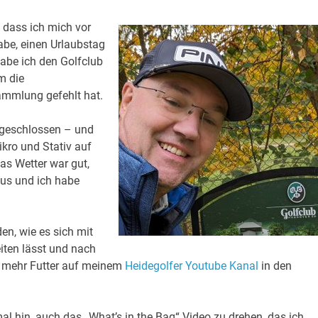
 dass ich mich vor
be, einen Urlaubstag
abe ich den Golfclub
m die
ammlung gefehlt hat.
 geschlossen – und
ikro und Stativ auf
as Wetter war gut,
 aus und ich habe
en, wie es sich mit
ten lässt und nach
uf mehr Futter auf meinem
Heidegolfer Youtube Kanal
in den
al hin, auch das „What’s in the Bag“ Video zu drehen, das ich