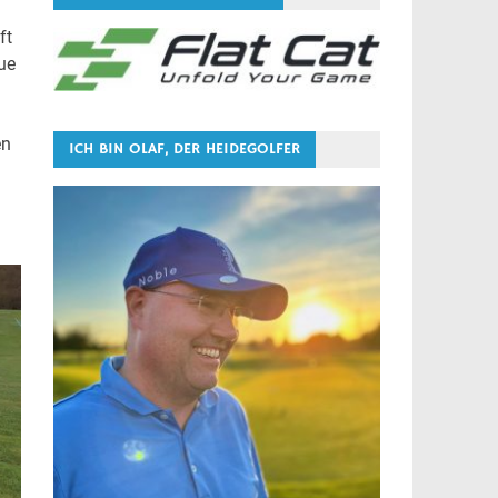
ft
ue
en
ICH BIN OLAF, DER HEIDEGOLFER