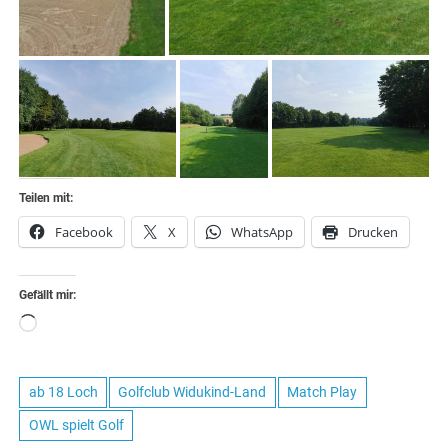
Teilen mit:
Facebook
X
WhatsApp
Drucken
Gefällt mir:
Wird
geladen …
ab 18 Loch
Golfclub Widukind-Land
Match Play
OWL spielt Golf