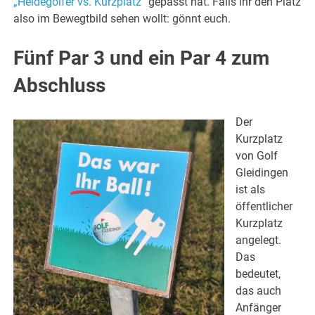
„Heidegolfer vs. Kurzplatz“
gepasst hat. Falls ihr den Platz
also im Bewegtbild sehen wollt: gönnt euch.
Fünf Par 3 und ein Par 4 zum
Abschluss
Der
Kurzplatz
von Golf
Gleidingen
ist als
öffentlicher
Kurzplatz
angelegt.
Das
bedeutet,
das auch
Anfänger