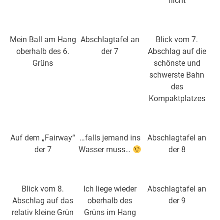
nicht
Mein Ball am Hang
Abschlagtafel an
Blick vom 7.
oberhalb des 6.
der 7
Abschlag auf die
Grüns
schönste und
schwerste Bahn
des
Kompaktplatzes
Auf dem „Fairway“
…falls jemand ins
Abschlagtafel an
der 7
Wasser muss…
der 8
Blick vom 8.
Ich liege wieder
Abschlagtafel an
Abschlag auf das
oberhalb des
der 9
relativ kleine Grün
Grüns im Hang