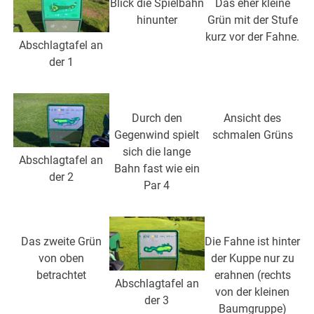
Blick die Spielbahn
Das eher kleine
hinunter
Grün mit der Stufe
kurz vor der Fahne.
Abschlagtafel an
der 1
Durch den
Ansicht des
Gegenwind spielt
schmalen Grüns
sich die lange
Abschlagtafel an
Bahn fast wie ein
der 2
Par 4
Das zweite Grün
Die Fahne ist hinter
von oben
der Kuppe nur zu
betrachtet
erahnen (rechts
Abschlagtafel an
von der kleinen
der 3
Baumgruppe)