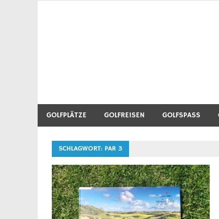
Zum
Inhalt
Golf Blog über Golfplätze, Golfequipment, Golftr
Heidegolfer
springen
GOLFPLÄTZE
GOLFREISEN
GOLFSPASS
SCHLAGWORT:
PAR 3