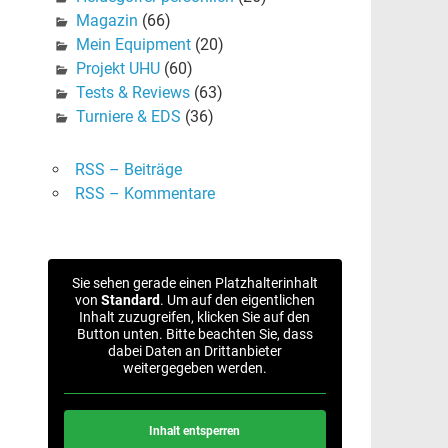
Magazin
(66)
Mein Equipment
(20)
Projekt UHU
(60)
Tests & Reviews
(63)
Turniere & EDS
(36)
RSS – Beiträge
RSS – Kommentare
Sie sehen gerade einen Platzhalterinhalt
von
Standard
. Um auf den eigentlichen
Inhalt zuzugreifen, klicken Sie auf den
Button unten. Bitte beachten Sie, dass
dabei Daten an Drittanbieter
weitergegeben werden.
Inhalt entsperren