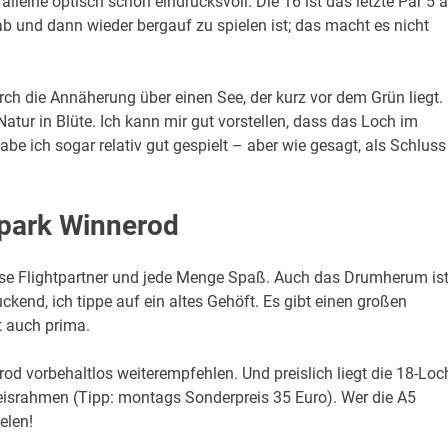
alleine optisch schon eindrucksvoll. Die 16 ist das letzte Par 5 
ab und dann wieder bergauf zu spielen ist; das macht es nicht
urch die Annäherung über einen See, der kurz vor dem Grün liegt.
 Natur in Blüte. Ich kann mir gut vorstellen, dass das Loch im
 ich sogar relativ gut gespielt – aber wie gesagt, als Schluss 
fpark Winnerod
lasse Flightpartner und jede Menge Spaß. Auch das Drumherum is
uckend, ich tippe auf ein altes Gehöft. Es gibt einen großen
t auch prima.
 vorbehaltlos weiterempfehlen. Und preislich liegt die 18-Loc
israhmen (Tipp: montags Sonderpreis 35 Euro). Wer die A5
elen!