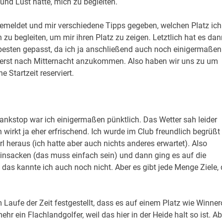
und Lust hätte, mich zu begleiten.
emeldet und mir verschiedene Tipps gegeben, welchen Platz ich
 zu begleiten, um mir ihren Platz zu zeigen. Letztlich hat es dan
besten gepasst, da ich ja anschließend auch noch einigermaßen
ht erst nach Mitternacht anzukommen. Also haben wir uns zu um
 Startzeit reserviert.
nkstop war ich einigermaßen pünktlich. Das Wetter sah leider
n wirkt ja eher erfrischend. Ich wurde im Club freundlich begrüßt
erl heraus (ich hatte aber auch nichts anderes erwartet). Also
einsacken (das muss einfach sein) und dann ging es auf die
das kannte ich auch noch nicht. Aber es gibt jede Menge Ziele, 
Laufe der Zeit festgestellt, dass es auf einem Platz wie Winne
ehr ein Flachlandgolfer, weil das hier in der Heide halt so ist. Ab