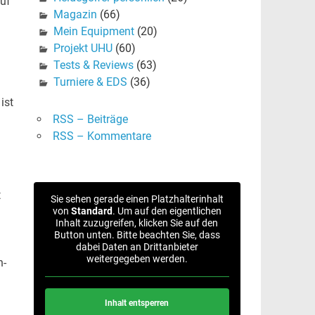
auf
Magazin
(66)
Mein Equipment
(20)
Projekt UHU
(60)
Tests & Reviews
(63)
Turniere & EDS
(36)
ist
RSS – Beiträge
RSS – Kommentare
t
Sie sehen gerade einen Platzhalterinhalt
von
Standard
. Um auf den eigentlichen
Inhalt zuzugreifen, klicken Sie auf den
Button unten. Bitte beachten Sie, dass
dabei Daten an Drittanbieter
weitergegeben werden.
h-
Inhalt entsperren