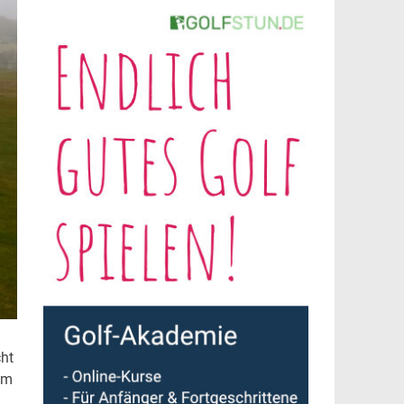
cht
im