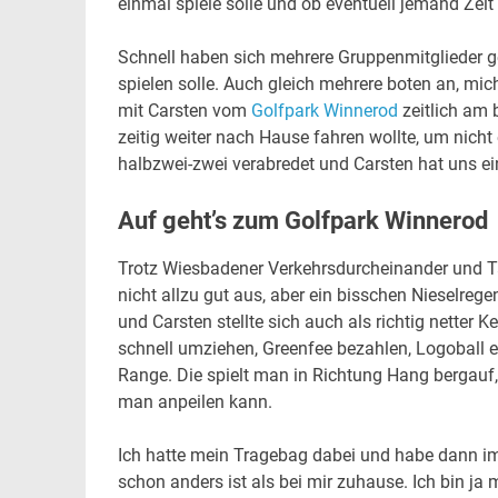
einmal spiele solle und ob eventuell jemand Zeit 
Schnell haben sich mehrere Gruppenmitglieder g
spielen solle. Auch gleich mehrere boten an, mich
mit Carsten vom
Golfpark Winnerod
zeitlich am 
zeitig weiter nach Hause fahren wollte, um nic
halbzwei-zwei verabredet und Carsten hat uns eine
Auf geht’s zum Golfpark Winnerod
Trotz Wiesbadener Verkehrsdurcheinander und Ta
nicht allzu gut aus, aber ein bisschen Nieselrege
und Carsten stellte sich auch als richtig netter K
schnell umziehen, Greenfee bezahlen, Logoball 
Range. Die spielt man in Richtung Hang bergauf, 
man anpeilen kann.
Ich hatte mein Tragebag dabei und habe dann im 
schon anders ist als bei mir zuhause. Ich bin ja m