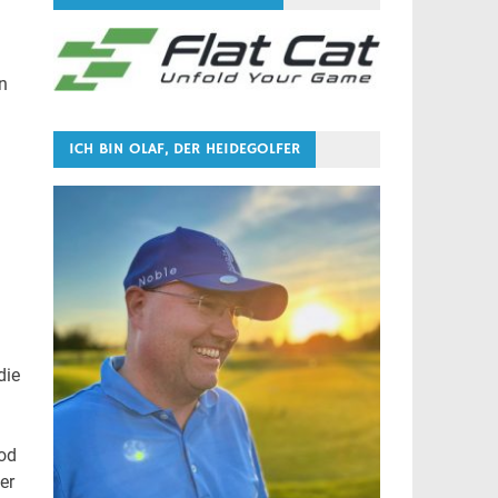
n
ICH BIN OLAF, DER HEIDEGOLFER
die
rod
er