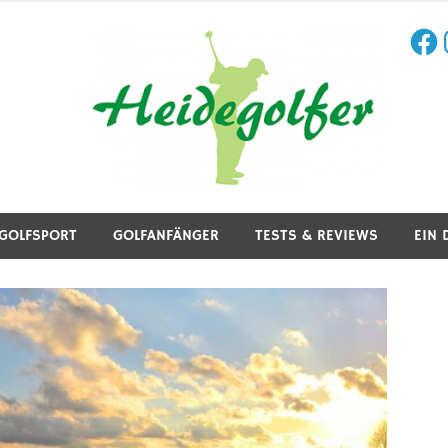
Face
I
aining, Golfreisen und mehr.
GOLFSPORT
GOLFANFÄNGER
TESTS & REVIEWS
EIN 