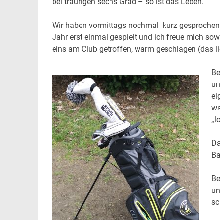
bei traurigen sechs Grad – so ist das Leben.
Wir haben vormittags nochmal kurz gesprochen 
Jahr erst einmal gespielt und ich freue mich so
eins am Club getroffen, warm geschlagen (das lie
Be
un
ei
wa
„l
Da
Ba
Be
un
sc