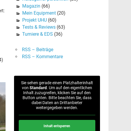
Magazin
(66)
rt:
Mein Equipment
(20)
Projekt UHU
(60)
Tests & Reviews
(63)
Turniere & EDS
(36)
RSS – Beiträge
RSS – Kommentare
4)
Sie sehen gerade einen Platzhalterinhalt
von
Standard
. Um auf den eigentlichen
Inhalt zuzugreifen, klicken Sie auf den
Button unten. Bitte beachten Sie, dass
dabei Daten an Drittanbieter
weitergegeben werden.
Inhalt entsperren