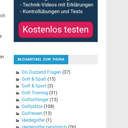
ich
e
en
BLOGARTIKEL ZUM THEMA
Ein Dutzend Fragen
(37)
Golf & Spaß
(15)
u
Golf & Sport
(3)
Golf-Training
(31)
Golfanfänger
(13)
Golfplätze
(108)
Golfreisen
(13)
Heidegolfer
(1)
Heidegolfer persönlich
(26)