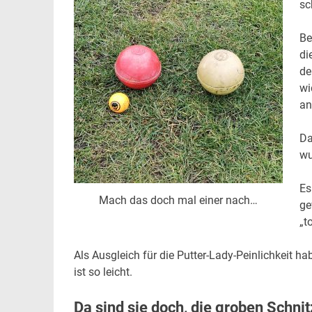
sc
Be
di
de
wi
an
Da
wu
Es
Mach das doch mal einer nach…
ge
„t
Als Ausgleich für die Putter-Lady-Peinlichkeit ha
ist so leicht.
Da sind sie doch, die groben Schnit