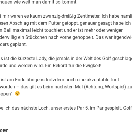
hauen wie weit man damit so kommt.
i mir waren es kaum zwanzig-dreißig Zentimeter. Ich habe näml
esen Abschlag mit dem Putter getoppt, genauer gesagt habe ich
n Ball maximal leicht touchiert und er ist mehr oder weniger
derwillig ein Stückchen nach vorne gehoppelt. Das war irgendwi
ders geplant.
s ist die kürzeste Lady, die jemals in der Welt des Golf geschlag
rde und werden wird. Ein Rekord für die Ewigkeit!
 ist am Ende übrigens trotzdem noch eine akzeptable fünf
worden – das gilt es beim nächsten Mal (Achtung, Wortspiel) z
oppen“.
be ich das nächste Loch, unser erstes Par 5, im Par gespielt. Golf
zer