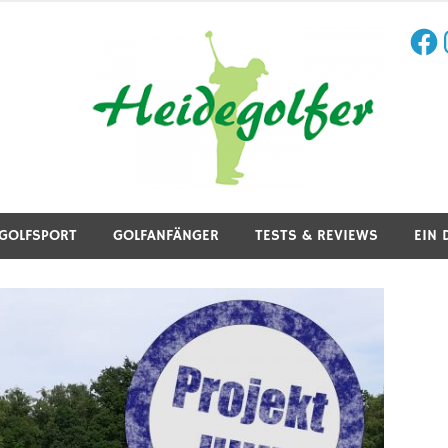
Face
I
aining, Golfreisen und mehr.
GOLFSPORT
GOLFANFÄNGER
TESTS & REVIEWS
EIN 