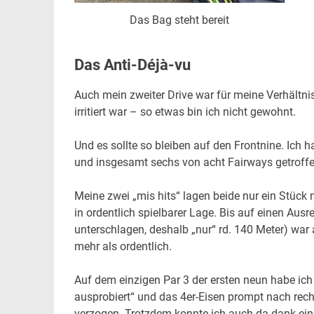
Das Bag steht bereit
Das Anti-Déjà-vu
Auch mein zweiter Drive war für meine Verhältni
irritiert war – so etwas bin ich nicht gewohnt.
Und es sollte so bleiben auf den Frontnine. Ich 
und insgesamt sechs von acht Fairways getroffe
Meine zwei „mis hits“ lagen beide nur ein Stüc
in ordentlich spielbarer Lage. Bis auf einen Ausre
unterschlagen, deshalb „nur“ rd. 140 Meter) war
mehr als ordentlich.
Auf dem einzigen Par 3 der ersten neun habe ic
ausprobiert“ und das 4er-Eisen prompt nach rec
verzogen. Trotzdem konnte ich auch da dank ein