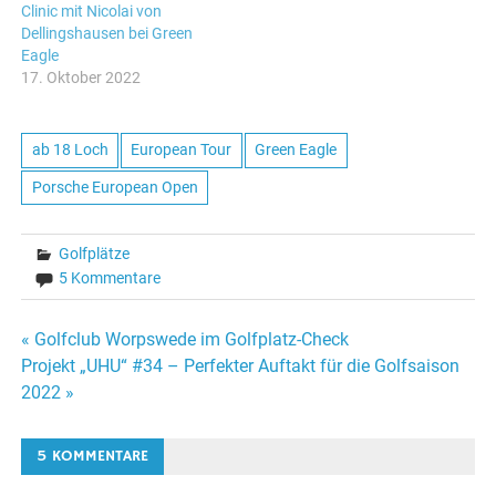
Clinic mit Nicolai von
Dellingshausen bei Green
Eagle
17. Oktober 2022
ab 18 Loch
European Tour
Green Eagle
Porsche European Open
Golfplätze
5 Kommentare
Beitragsnavigation
« Golfclub Worpswede im Golfplatz-Check
Projekt „UHU“ #34 – Perfekter Auftakt für die Golfsaison
2022 »
5 KOMMENTARE