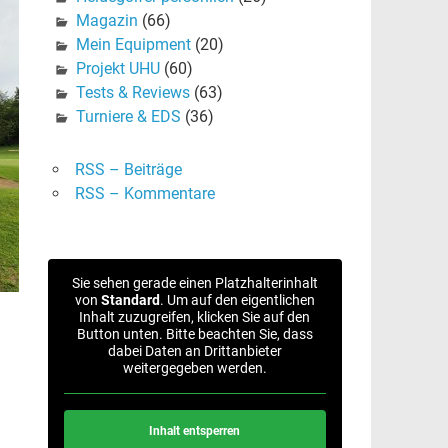
Magazin
(66)
Mein Equipment
(20)
Projekt UHU
(60)
Tests & Reviews
(63)
Turniere & EDS
(36)
RSS – Beiträge
RSS – Kommentare
Sie sehen gerade einen Platzhalterinhalt
von
Standard
. Um auf den eigentlichen
Inhalt zuzugreifen, klicken Sie auf den
Button unten. Bitte beachten Sie, dass
dabei Daten an Drittanbieter
weitergegeben werden.
Inhalt entsperren