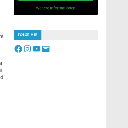
Weitere Informationen
FOLGE MIR
ht
Facebook
Instagram
YouTube
E-
Mail
it
ün
nd