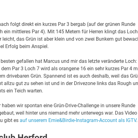
ach folgt direkt ein kurzes Par 3 bergab (auf der grünen Runde
h ein mittleres Par 4). Mit 145 Metern für Herren klingt das Loch
r leicht, das Grün ist aber klein und von zwei Bunkern gut bewac
iel Erfolg beim Anspiel.
besten gefallen hat Marcus und mir das letzte veränderte Loch:
 dem Par 3 Loch 7 wird als orangene 16 ein sehr kurzes Par 4 m
em drivebaren Grün. Spannend ist es auch deshalb, weil das Gr
ht allzu gut zu sehen ist und in der Drivezone links das Rough u
hts ein Teich warten.
r haben wir spontan eine Grün-Drive-Challenge in unsere Runde
gebaut, weil hinter uns niemand mehr unterwegs war. Das Video
u gibt es
auf unserem Ernie&Birdie-Instagram-Account als IGTV
.
club Herford