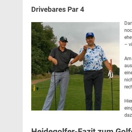
Drivebares Par 4
Dan
noc
ehe
– v
Am 
aus
ein
nic
rec
Hie
ein
daz
Heidegolfer-Fazit zum Golf