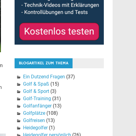
BLOGARTIKEL ZUM THEMA
um
Ein Dutzend Fragen
(37)
Golf & Spaß
(15)
h
Golf & Sport
(3)
Golf-Training
(31)
Golfanfänger
(13)
Golfplätze
(108)
Golfreisen
(13)
Heidegolfer
(1)
Heidegolfer persönlich
(26)