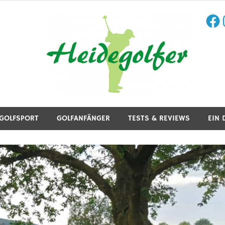
Face
I
aining, Golfreisen und mehr.
GOLFSPORT
GOLFANFÄNGER
TESTS & REVIEWS
EIN 