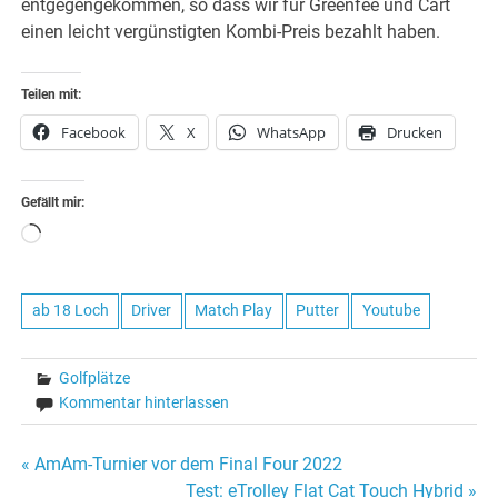
entgegengekommen, so dass wir für Greenfee und Cart
einen leicht vergünstigten Kombi-Preis bezahlt haben.
Teilen mit:
Facebook
X
WhatsApp
Drucken
Gefällt mir:
Wird
geladen …
ab 18 Loch
Driver
Match Play
Putter
Youtube
Golfplätze
Kommentar hinterlassen
Beitragsnavigation
« AmAm-Turnier vor dem Final Four 2022
Test: eTrolley Flat Cat Touch Hybrid »