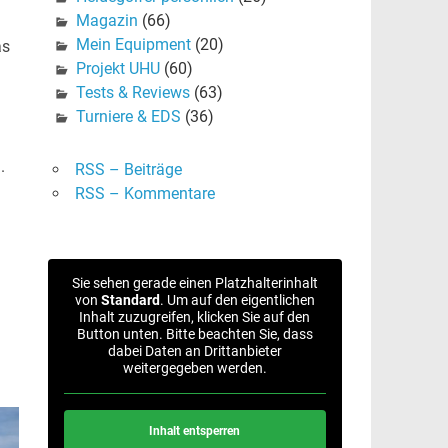
Magazin
(66)
Mein Equipment
(20)
as
Projekt UHU
(60)
Tests & Reviews
(63)
Turniere & EDS
(36)
.
RSS – Beiträge
RSS – Kommentare
Sie sehen gerade einen Platzhalterinhalt
von
Standard
. Um auf den eigentlichen
Inhalt zuzugreifen, klicken Sie auf den
Button unten. Bitte beachten Sie, dass
dabei Daten an Drittanbieter
weitergegeben werden.
Inhalt entsperren