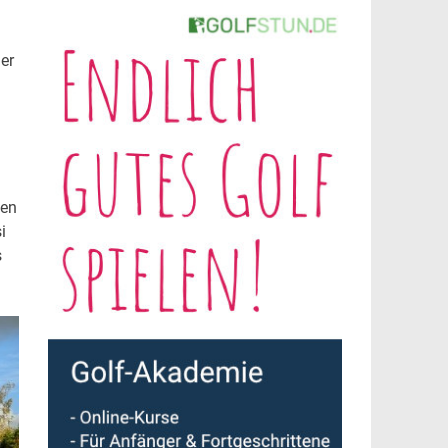
er
zen
i
s