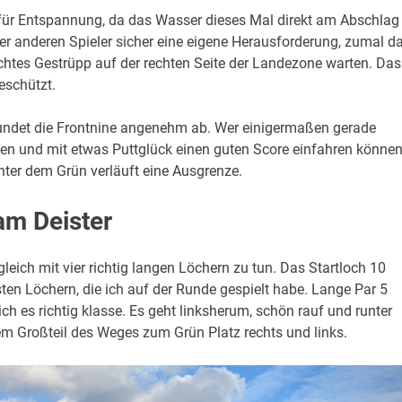
für Entspannung, da das Wasser dieses Mal direkt am Abschlag
 oder anderen Spieler sicher eine eigene Herausforderung, zumal d
chtes Gestrüpp auf der rechten Seite der Landezone warten. Das
eschützt.
rundet die Frontnine angenehm ab. Wer einigermaßen gerade
men und mit etwas Puttglück einen guten Score einfahren können
inter dem Grün verläuft eine Ausgrenze.
am Deister
leich mit vier richtig langen Löchern zu tun. Das Startloch 10
ten Löchern, die ich auf der Runde gespielt habe. Lange Par 5
e ich es richtig klasse. Es geht linksherum, schön rauf und runter
em Großteil des Weges zum Grün Platz rechts und links.