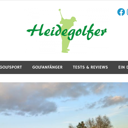
Face
I
aining, Golfreisen und mehr.
GOLFSPORT
GOLFANFÄNGER
TESTS & REVIEWS
EIN 