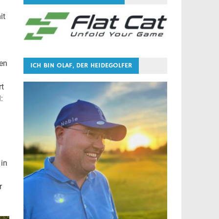
it
den
ICH BIN OLAF, DER HEIDEGOLFER
rt
:
 in
r