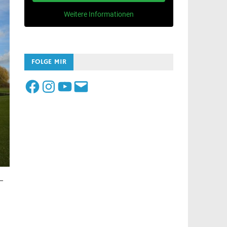
Weitere Informationen
FOLGE MIR
Facebook
Instagram
YouTube
E-
Mail
 –