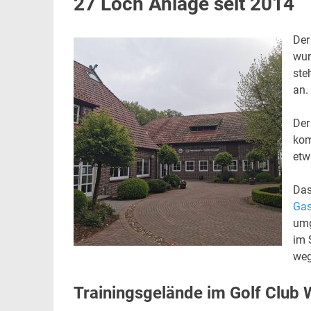
27 Loch Anlage seit 2014
Der
wur
ste
an.
Der
kom
etw
Das
Gas
umg
im 
weg
Trainingsgelände im Golf Clu