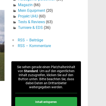
Magazin
(66)
Mein Equipment
(20)
Projekt UHU
(60)
Tests & Reviews
(63)
Turniere & EDS
(36)
RSS – Beiträge
RSS – Kommentare
Sie sehen gerade einen Platzhalterinhalt
von
Standard
. Um auf den eigentlichen
Inhalt zuzugreifen, klicken Sie auf den
Button unten. Bitte beachten Sie, dass
dabei Daten an Drittanbieter
weitergegeben werden.
Inhalt entsperren