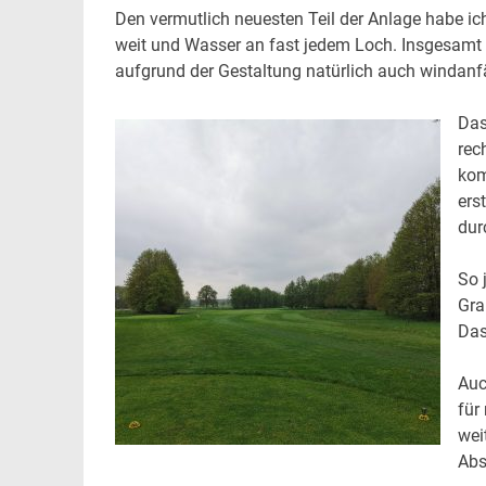
Den vermutlich neuesten Teil der Anlage habe ich 
weit und Wasser an fast jedem Loch. Insgesamt i
aufgrund der Gestaltung natürlich auch windanfäl
Das
rec
kom
ers
dur
So 
Gra
Das
Auc
für
wei
Abs