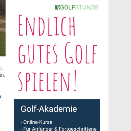
t
en.
s