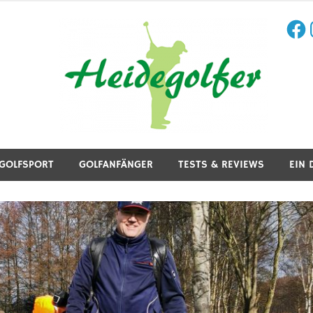
Face
I
aining, Golfreisen und mehr.
GOLFSPORT
GOLFANFÄNGER
TESTS & REVIEWS
EIN 