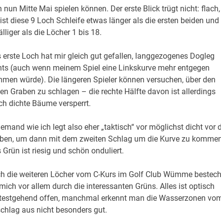
nun Mitte Mai spielen können. Der erste Blick trügt nicht: flach,
st diese 9 Loch Schleife etwas länger als die ersten beiden und
liger als die Löcher 1 bis 18.
 erste Loch hat mir gleich gut gefallen, langgezogenes Dogleg
hts (auch wenn meinem Spiel eine Linkskurve mehr entgegen
men würde). Die längeren Spieler können versuchen, über den
ten Graben zu schlagen – die rechte Hälfte davon ist allerdings
ch dichte Bäume versperrt.
jemand wie ich legt also eher „taktisch“ vor möglichst dicht vor 
ben, um dann mit dem zweiten Schlag um die Kurve zu kommen
 Grün ist riesig und schön onduliert.
h die weiteren Löcher vom C-Kurs im Golf Club Wümme bestec
 mich vor allem durch die interessanten Grüns. Alles ist optisch
testgehend offen, manchmal erkennt man die Wasserzonen vo
chlag aus nicht besonders gut.