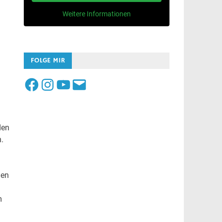
Weitere Informationen
FOLGE MIR
Facebook
Instagram
YouTube
E-
Mail
den
.
hen
m