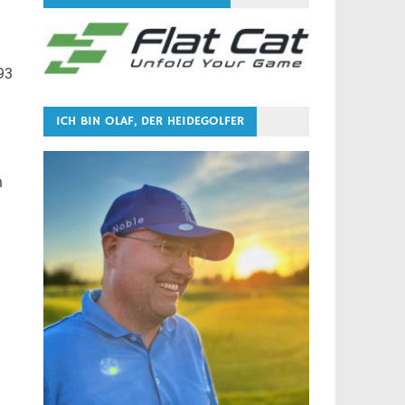
93
ICH BIN OLAF, DER HEIDEGOLFER
h
l