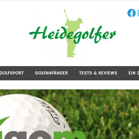
Face
I
aining, Golfreisen und mehr.
GOLFSPORT
GOLFANFÄNGER
TESTS & REVIEWS
EIN 