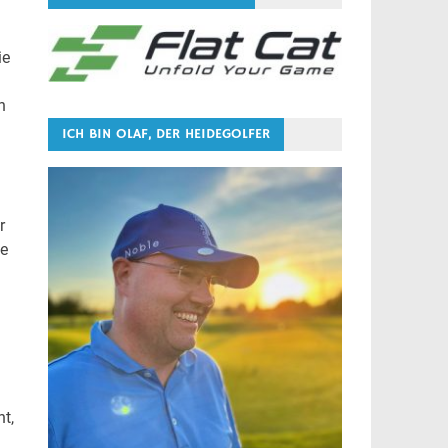
ie
h
ICH BIN OLAF, DER HEIDEGOLFER
r
ie
t,