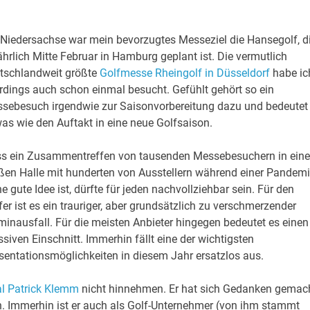
 Niedersachse war mein bevorzugtes Messeziel die Hansegolf, d
jährlich Mitte Februar in Hamburg geplant ist. Die vermutlich
tschlandweit größte
Golfmesse Rheingolf in Düsseldorf
habe ic
erdings auch schon einmal besucht. Gefühlt gehört so ein
sebesuch irgendwie zur Saisonvorbereitung dazu und bedeutet
as wie den Auftakt in eine neue Golfsaison.
s ein Zusammentreffen von tausenden Messebesuchern in eine
ßen Halle mit hunderten von Ausstellern während einer Pandem
ne gute Idee ist, dürfte für jeden nachvollziehbar sein. Für den
fer ist es ein trauriger, aber grundsätzlich zu verschmerzender
minausfall. Für die meisten Anbieter hingegen bedeutet es einen
siven Einschnitt. Immerhin fällt eine der wichtigsten
sentationsmöglichkeiten in diesem Jahr ersatzlos aus.
al Patrick Klemm
nicht hinnehmen. Er hat sich Gedanken gemach
n. Immerhin ist er auch als Golf-Unternehmer (von ihm stammt