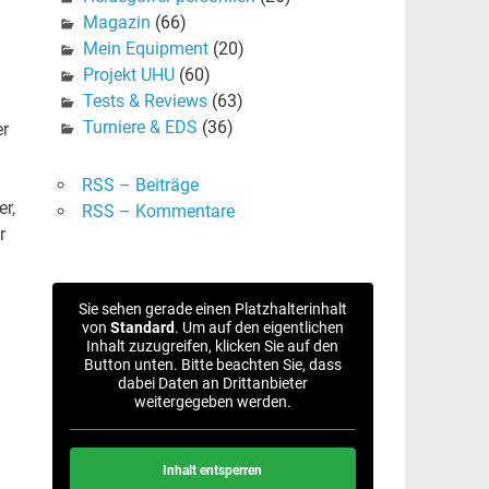
Magazin
(66)
Mein Equipment
(20)
Projekt UHU
(60)
Tests & Reviews
(63)
Turniere & EDS
(36)
er
RSS – Beiträge
r,
RSS – Kommentare
r
Sie sehen gerade einen Platzhalterinhalt
von
Standard
. Um auf den eigentlichen
Inhalt zuzugreifen, klicken Sie auf den
Button unten. Bitte beachten Sie, dass
dabei Daten an Drittanbieter
weitergegeben werden.
Inhalt entsperren