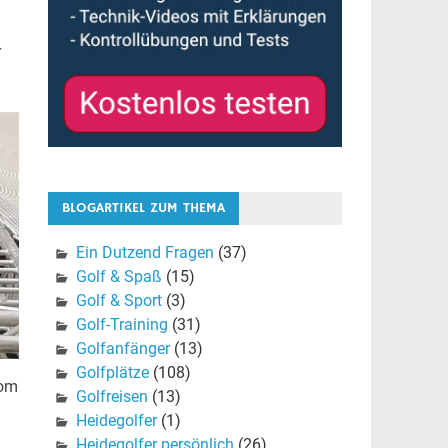
r
BLOGARTIKEL ZUM THEMA
Ein Dutzend Fragen
(37)
Golf & Spaß
(15)
Golf & Sport
(3)
Golf-Training
(31)
Golfanfänger
(13)
Golfplätze
(108)
gom
Golfreisen
(13)
Heidegolfer
(1)
Heidegolfer persönlich
(26)