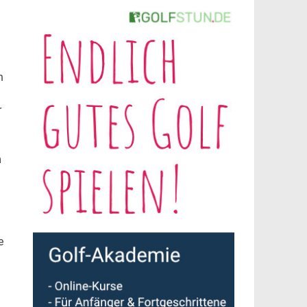
n
r
m
e