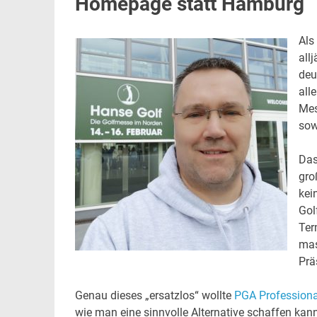
Homepage statt Hamburg
Als
all
deu
all
Mes
sow
Das
gro
kei
Gol
Ter
mas
Prä
Genau dieses „ersatzlos“ wollte
PGA Profession
wie man eine sinnvolle Alternative schaffen kan