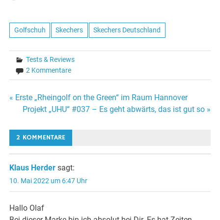
geladen …
Golfschuh
Skechers
Skechers Deutschland
Tests & Reviews
2 Kommentare
Beitragsnavigation
« Erste „Rheingolf on the Green“ im Raum Hannover
Projekt „UHU“ #037 – Es geht abwärts, das ist gut so »
2 KOMMENTARE
Klaus Herder
sagt:
10. Mai 2022 um 6:47 Uhr
Hallo Olaf
Bei dieser Marke bin ich absolut bei Dir. Es hat Zeiten