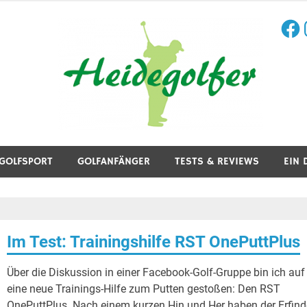
Face
I
aining, Golfreisen und mehr.
GOLFSPORT
GOLFANFÄNGER
TESTS & REVIEWS
EIN 
Im Test: Trainingshilfe RST OnePuttPlus
Über die Diskussion in einer Facebook-Golf-Gruppe bin ich auf
eine neue Trainings-Hilfe zum Putten gestoßen: Den RST
OnePuttPlus. Nach einem kurzen Hin und Her haben der Erfind