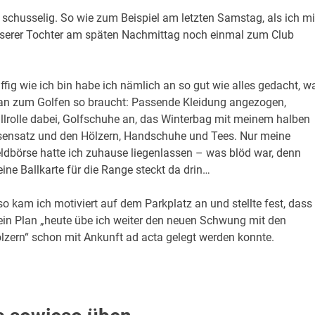
husselig. So wie zum Beispiel am letzten Samstag, als ich mi
serer Tochter am späten Nachmittag noch einmal zum Club
iffig wie ich bin habe ich nämlich an so gut wie alles gedacht, w
n zum Golfen so braucht: Passende Kleidung angezogen,
llrolle dabei, Golfschuhe an, das Winterbag mit meinem halben
sensatz und den Hölzern, Handschuhe und Tees. Nur meine
ldbörse hatte ich zuhause liegenlassen – was blöd war, denn
ine Ballkarte für die Range steckt da drin…
so kam ich motiviert auf dem Parkplatz an und stellte fest, dass
in Plan „heute übe ich weiter den neuen Schwung mit den
lzern“ schon mit Ankunft ad acta gelegt werden konnte.