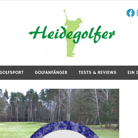
Face
I
aining, Golfreisen und mehr.
GOLFSPORT
GOLFANFÄNGER
TESTS & REVIEWS
EIN 