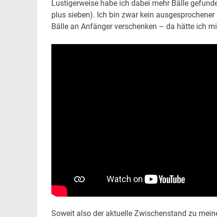
Lustigerweise habe ich dabei mehr Bälle gefunde
plus sieben). Ich bin zwar kein ausgesprochener
Bälle an Anfänger verschenken – da hätte ich mi
Soweit also der aktuelle Zwischenstand zu mein