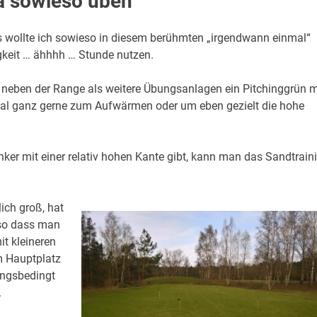
ja sowieso üben
Das wollte ich sowieso in diesem berühmten „irgendwann einmal“
gkeit … ähhhh … Stunde nutzen.
neben der Range als weitere Übungsanlagen ein Pitchinggrün m
al ganz gerne zum Aufwärmen oder um eben gezielt die hohe
er mit einer relativ hohen Kante gibt, kann man das Sandtrain
lich groß, hat
 so dass man
t kleineren
m Hauptplatz
ungsbedingt
.