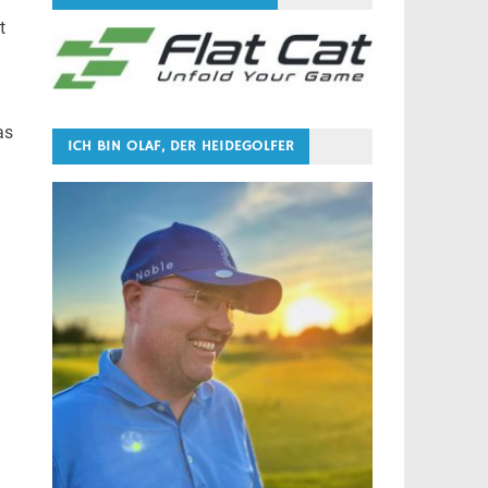
t
as
ICH BIN OLAF, DER HEIDEGOLFER