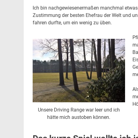
Ich bin nachgewiesenermaßen manchmal etwas sc
Zustimmung der besten Ehefrau der Welt und un
fahren durfte, um ein wenig zu üben.
Pf
ma
Ba
Ei
Ge
me
Al
me
Hö
Unsere Driving Range war leer und ich
hätte mich austoben können.