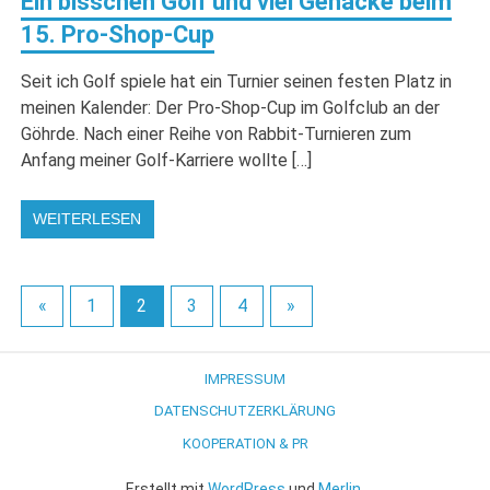
Ein bisschen Golf und viel Gehacke beim
15. Pro-Shop-Cup
Seit ich Golf spiele hat ein Turnier seinen festen Platz in
meinen Kalender: Der Pro-Shop-Cup im Golfclub an der
Göhrde. Nach einer Reihe von Rabbit-Turnieren zum
Anfang meiner Golf-Karriere wollte […]
WEITERLESEN
«
1
2
3
4
»
IMPRESSUM
DATENSCHUTZERKLÄRUNG
KOOPERATION & PR
Erstellt mit
WordPress
und
Merlin
.