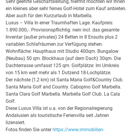
Sehr geehrte Geschäftsleitung, hiermit möchten wir Ihnen
ein kleines aber sehr feines Golf-Hotel zum Kauf anbieten.
Aber auch für den Kurzurlaub in Marbella.
Luxus – Villa In einer Traumhaften Lage. Kaufpreis:
1.890.000,-. Provisionspflichtig: nein incl. das gesamte
Inventar (außer privates) 24 Betten in 8 Ensuits plus 2
variablen Schlafräumen zur Verfügung stehen.
Wohnfläche: Haupthaus mit Studio 400qm. Bungalow
(Neubau) 50 qm. Blockhaus (auf dem Dach) 30qm. Die
Dachterrasse umfasst 125 qm. Golfplätze: Im Umkreis
von 15 km weit mehr als 1 Dutzend 18-Lochplätze.
Der nächste (1,2 km) ist Santa Maria Golf&Country Club.
Santa Maria Golf and Country. Cabopino Golf Marbella.
Santa Clara Golf Marbella. Marbella Golf Club. La Cala
Golf.
Diese Luxus Villa ist u.a. von der Regionalregierung
Andalusien als touristische Ferienvilla seit Jahren
lizensiert.
Fotos finden Sie unter
https://www.immobilien-