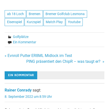
ab 18 Loch
Bremen
Bremer Golfclub Lesmona
Eisenspiel
Kurzspiel
Match Play
Youtube
Golfplätze
Ein Kommentar
Beitragsnavigation
« Evnroll Putter ER8ML Midlock im Test
PING präsentiert den ChipR – was taugt er? »
EIN KOMMENTAR
Rainer Conrady
sagt:
8. September 2022 um 8:59 Uhr