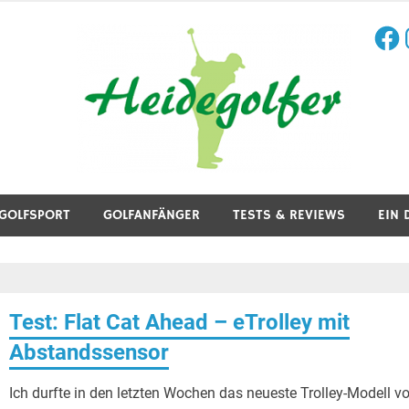
Face
I
aining, Golfreisen und mehr.
GOLFSPORT
GOLFANFÄNGER
TESTS & REVIEWS
EIN 
Test: Flat Cat Ahead – eTrolley mit
Abstandssensor
Ich durfte in den letzten Wochen das neueste Trolley-Modell v