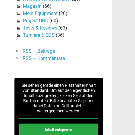
Magazin
(66)
Mein Equipment
(20)
Projekt UHU
(60)
Tests & Reviews
(63)
Turniere & EDS
(36)
RSS – Beiträge
RSS – Kommentare
Sie sehen gerade einen Platzhalterinhalt
von
Standard
. Um auf den eigentlichen
Inhalt zuzugreifen, klicken Sie auf den
Button unten. Bitte beachten Sie, dass
dabei Daten an Drittanbieter
weitergegeben werden.
Inhalt entsperren