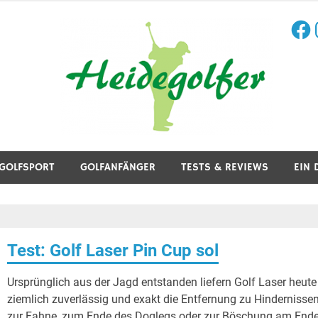
Face
I
aining, Golfreisen und mehr.
GOLFSPORT
GOLFANFÄNGER
TESTS & REVIEWS
EIN 
Test: Golf Laser Pin Cup sol
Ursprünglich aus der Jagd entstanden liefern Golf Laser heute
ziemlich zuverlässig und exakt die Entfernung zu Hindernissen
zur Fahne, zum Ende des Doglegs oder zur Böschung am End