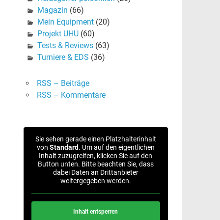
Magazin
(66)
Mein Equipment
(20)
Projekt UHU
(60)
Tests & Reviews
(63)
Turniere & EDS
(36)
RSS – Beiträge
RSS – Kommentare
Sie sehen gerade einen Platzhalterinhalt
von
Standard
. Um auf den eigentlichen
Inhalt zuzugreifen, klicken Sie auf den
Button unten. Bitte beachten Sie, dass
dabei Daten an Drittanbieter
weitergegeben werden.
Inhalt entsperren