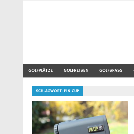
Zum
Inhalt
Golf Blog über Golfplätze, Golfequipment, Golftr
Heidegolfer
springen
GOLFPLÄTZE
GOLFREISEN
GOLFSPASS
SCHLAGWORT:
PIN CUP