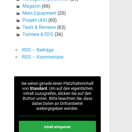
Magazin
(66)
Mein Equipment
(20)
Projekt UHU
(60)
Tests & Reviews
(63)
Turniere & EDS
(36)
RSS – Beiträge
RSS – Kommentare
Sie sehen gerade einen Platzhalterinhalt
von
Standard
. Um auf den eigentlichen
Inhalt zuzugreifen, klicken Sie auf den
Button unten. Bitte beachten Sie, dass
dabei Daten an Drittanbieter
weitergegeben werden.
Inhalt entsperren