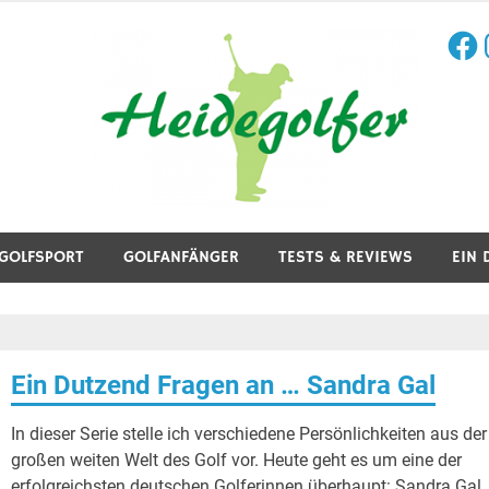
Face
I
aining, Golfreisen und mehr.
GOLFSPORT
GOLFANFÄNGER
TESTS & REVIEWS
EIN 
Ein Dutzend Fragen an … Sandra Gal
In dieser Serie stelle ich verschiedene Persönlichkeiten aus der
großen weiten Welt des Golf vor. Heute geht es um eine der
erfolgreichsten deutschen Golferinnen überhaupt: Sandra Gal.