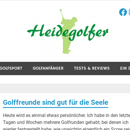
Face
I
aining, Golfreisen und mehr.
GOLFSPORT
GOLFANFÄNGER
TESTS & REVIEWS
EIN 
Golffreunde sind gut für die Seele
Heute wird es einmal etwas persönlicher. Ich habe in den letzt
Tagen und Wochen mehrere Golfrunden gehabt, bei denen ich
wieder festgestellt habe, wie unwichtig eigentlich ein Score se