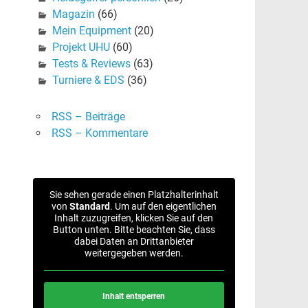
Magazin
(66)
Mein Equipment
(20)
Projekt UHU
(60)
Tests & Reviews
(63)
Turniere & EDS
(36)
RSS – Beiträge
RSS – Kommentare
Sie sehen gerade einen Platzhalterinhalt
von
Standard
. Um auf den eigentlichen
Inhalt zuzugreifen, klicken Sie auf den
Button unten. Bitte beachten Sie, dass
dabei Daten an Drittanbieter
weitergegeben werden.
Inhalt entsperren