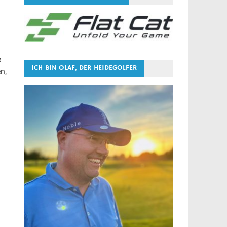
e
ICH BIN OLAF, DER HEIDEGOLFER
n,