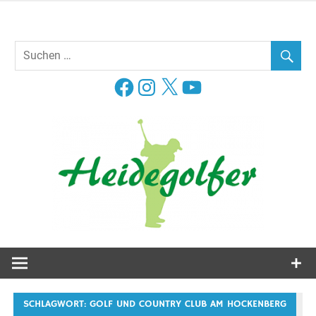
Zum
Inhalt
Golf Blog über Golfplätze, Golfequipment, Golftraining,
Heidegolfer
springen
Golfreisen und mehr.
Facebook
Instagram
X
YouTube
SCHLAGWORT:
GOLF UND COUNTRY CLUB AM HOCKENBERG