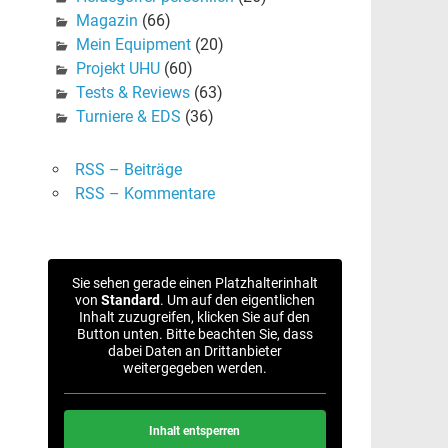
Magazin
(66)
Mein Equipment
(20)
Projekt UHU
(60)
Tests & Reviews
(63)
Turniere & EDS
(36)
RSS – Beiträge
RSS – Kommentare
Sie sehen gerade einen Platzhalterinhalt
von
Standard
. Um auf den eigentlichen
Inhalt zuzugreifen, klicken Sie auf den
Button unten. Bitte beachten Sie, dass
dabei Daten an Drittanbieter
weitergegeben werden.
Inhalt entsperren