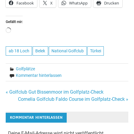
Facebook
X
WhatsApp
Drucken
Gefällt mir:
Wird
geladen …
ab 18 Loch
Belek
National Golfclub
Türkei
Golfplätze
Kommentar hinterlassen
Beitragsnavigation
« Golfclub Gut Bissenmoor im Golfplatz-Check
Cornelia Golfclub Faldo Course im Golfplatz-Check »
KOMMENTAR HINTERLASSEN
Deine E-Mail-Adresse wird nicht veröffentlicht.