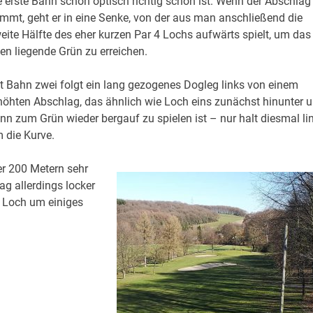
e erste Bahn schon optisch richtig schön ist. Wenn der Abschlag
mmt, geht er in eine Senke, von der aus man anschließend die
eite Hälfte des eher kurzen Par 4 Lochs aufwärts spielt, um das
en liegende Grün zu erreichen.
t Bahn zwei folgt ein lang gezogenes Dogleg links von einem
höhten Abschlag, das ähnlich wie Loch eins zunächst hinunter 
nn zum Grün wieder bergauf zu spielen ist – nur halt diesmal li
 die Kurve.
er 200 Metern sehr
ag allerdings locker
as Loch um einiges