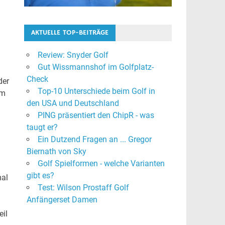
AKTUELLE TOP-BEITRÄGE
Review: Snyder Golf
Gut Wissmannshof im Golfplatz-
Check
der
Top-10 Unterschiede beim Golf in
um
den USA und Deutschland
n
PING präsentiert den ChipR - was
taugt er?
Ein Dutzend Fragen an ... Gregor
Biernath von Sky
Golf Spielformen - welche Varianten
n
gibt es?
mal
Test: Wilson Prostaff Golf
Anfängerset Damen
eil