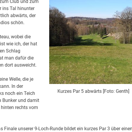
g zum Club und zum
r ins Tal hinunter
lich abwärts, der
ndios schön.
teau, wobei die
st wie ich, der hat
ten Schlag
at man dafür die
n dort ausweicht.
ine Welle, die je
ann. In der
Kurzes Par 5 abwärts [Foto: Genth]
ks noch ein Teich
in Bunker und damit
t hinten rechts vom
s Finale unserer 9-Loch-Runde bildet ein kurzes Par 3 über eine