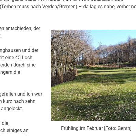
(Torben muss nach Verden/Bremen) – da lag es nahe, vorher n
en entschieden, der
.
inghausen und der
it eine 45-Loch-
werden durch eine
ängern die
gefallen und ich war
um kurz nach zehn
 angelockt.
 die
Frühling im Februar [Foto: Genth]
och einiges an