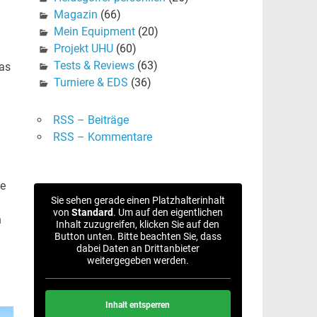
Magazin
(66)
Mein Equipment
(20)
Projekt UHU
(60)
Tests & Reviews
(63)
das
Turniere & EDS
(36)
RSS – Beiträge
RSS – Kommentare
de
Sie sehen gerade einen Platzhalterinhalt
von
Standard
. Um auf den eigentlichen
h
Inhalt zuzugreifen, klicken Sie auf den
Button unten. Bitte beachten Sie, dass
dabei Daten an Drittanbieter
weitergegeben werden.
Inhalt entsperren