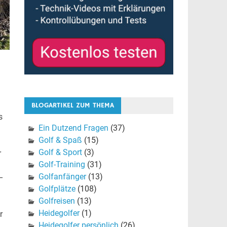
BLOGARTIKEL ZUM THEMA
s
Ein Dutzend Fragen
(37)
Golf & Spaß
(15)
Golf & Sport
(3)
r
Golf-Training
(31)
m
Golfanfänger
(13)
–
Golfplätze
(108)
Golfreisen
(13)
Heidegolfer
(1)
r
Heidegolfer persönlich
(26)