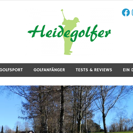
Face
I
aining, Golfreisen und mehr.
GOLFSPORT
GOLFANFÄNGER
TESTS & REVIEWS
EIN 