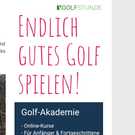
und
nks