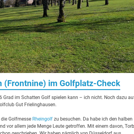
n (Frontnine) im Golfplatz-Check
6 Grad im Schatten Golf spielen kann – ich nicht. Noch dazu au
lfclub Gut Frielinghausen.
m die Golfmesse
Rheingolf
zu besuchen. Da habe ich den halben
nd vor allem jede Menge Leute getroffen. Mit einem davon, Tor
d schon geschrieben. Wir haben nämlich von Düsseldorf aus