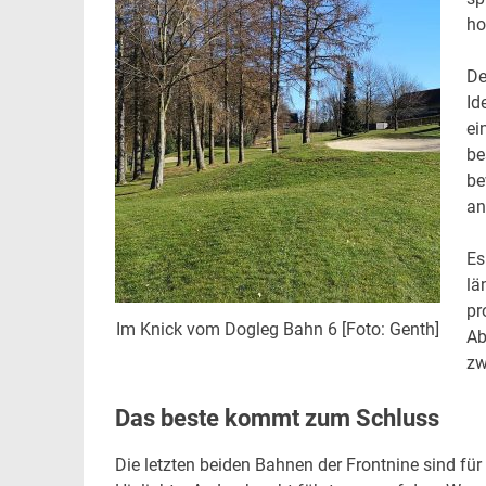
ho
De
Id
ei
be
be
an
Es
lä
pr
Im Knick vom Dogleg Bahn 6 [Foto: Genth]
Ab
zw
Das beste kommt zum Schluss
Die letzten beiden Bahnen der Frontnine sind für