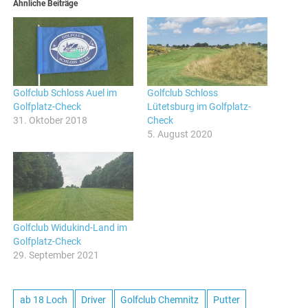
Ähnliche Beiträge
Golfclub Schloss Auel im
Golfclub Schloss
Golfplatz-Check
Lütetsburg im Golfplatz-
31. Oktober 2018
Check
5. August 2020
Golfclub Widukind-Land im
Golfplatz-Check
29. September 2021
ab 18 Loch
Driver
Golfclub Chemnitz
Putter