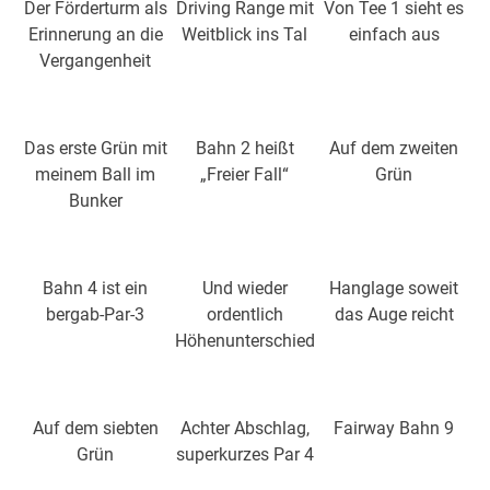
Der Förderturm als
Driving Range mit
Von Tee 1 sieht es
Erinnerung an die
Weitblick ins Tal
einfach aus
Vergangenheit
Das erste Grün mit
Bahn 2 heißt
Auf dem zweiten
meinem Ball im
„Freier Fall“
Grün
Bunker
Bahn 4 ist ein
Und wieder
Hanglage soweit
bergab-Par-3
ordentlich
das Auge reicht
Höhenunterschied
Auf dem siebten
Achter Abschlag,
Fairway Bahn 9
Grün
superkurzes Par 4