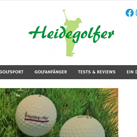
Face
I
aining, Golfreisen und mehr.
GOLFSPORT
GOLFANFÄNGER
TESTS & REVIEWS
EIN 