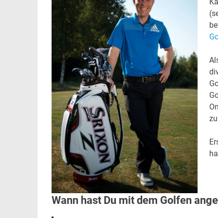
Ka
(s
be
Go
Al
di
Go
Go
On
zu
Er
ha
Wann hast Du mit dem Golfen ange