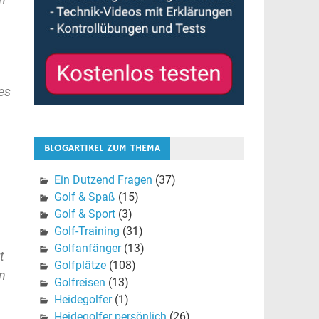
 es
BLOGARTIKEL ZUM THEMA
Ein Dutzend Fragen
(37)
Golf & Spaß
(15)
Golf & Sport
(3)
Golf-Training
(31)
Golfanfänger
(13)
t
Golfplätze
(108)
in
Golfreisen
(13)
Heidegolfer
(1)
Heidegolfer persönlich
(26)