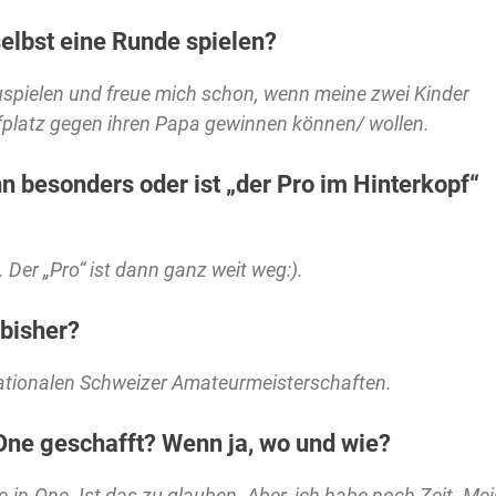
elbst eine Runde spielen?
uspielen und freue mich schon, wenn meine zwei Kinder
olfplatz gegen ihren Papa gewinnen können/ wollen.
n besonders oder ist „der Pro im Hinterkopf“
 Der „Pro“ ist dann ganz weit weg:).
 bisher?
rnationalen Schweizer Amateurmeisterschaften.
One geschafft? Wenn ja, wo und wie?
-in-One. Ist das zu glauben. Aber, ich habe noch Zeit. Me