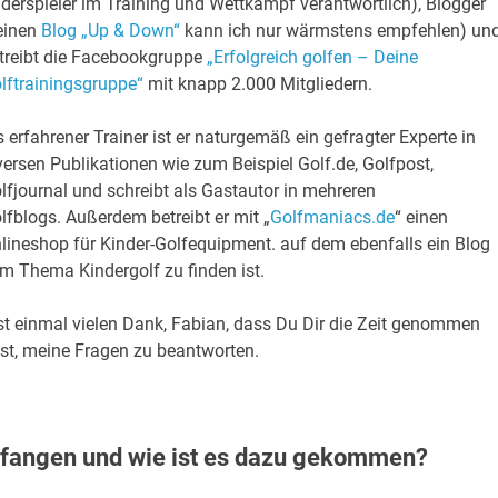
derspieler im Training und Wettkampf verantwortlich), Blogger
einen
Blog „Up & Down“
kann ich nur wärmstens empfehlen) un
treibt die Facebookgruppe
„Erfolgreich golfen – Deine
lftrainingsgruppe“
mit knapp 2.000 Mitgliedern.
s erfahrener Trainer ist er naturgemäß ein gefragter Experte in
versen Publikationen wie zum Beispiel Golf.de, Golfpost,
lfjournal und schreibt als Gastautor in mehreren
lfblogs. Außerdem betreibt er mit „
Golfmaniacs.de
“ einen
lineshop für Kinder-Golfequipment. auf dem ebenfalls ein Blog
m Thema Kindergolf zu finden ist.
st einmal vielen Dank, Fabian, dass Du Dir die Zeit genommen
st, meine Fragen zu beantworten.
fangen und wie ist es dazu gekommen?