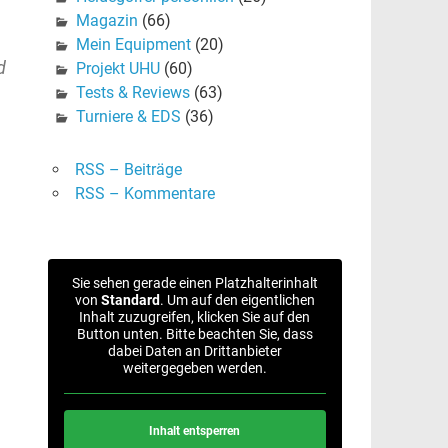
Magazin
(66)
Mein Equipment
(20)
d
Projekt UHU
(60)
Tests & Reviews
(63)
Turniere & EDS
(36)
RSS – Beiträge
RSS – Kommentare
Sie sehen gerade einen Platzhalterinhalt
von
Standard
. Um auf den eigentlichen
Inhalt zuzugreifen, klicken Sie auf den
Button unten. Bitte beachten Sie, dass
dabei Daten an Drittanbieter
weitergegeben werden.
Inhalt entsperren