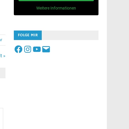
Weitere Informationen
FOLGE MIR
ar
Facebook
Instagram
YouTube
E-
Mail
t »