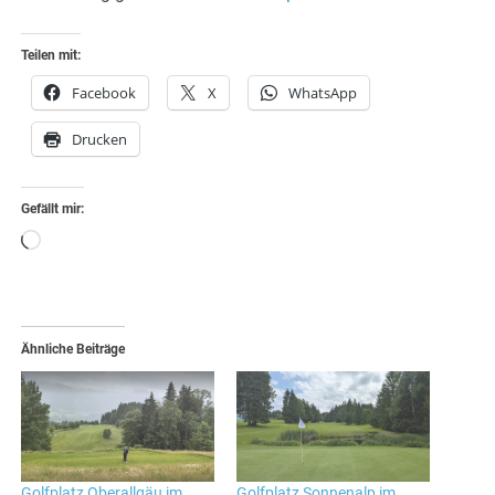
Teilen mit:
Facebook
X
WhatsApp
Drucken
Gefällt mir:
Wird
geladen …
Ähnliche Beiträge
Golfplatz Oberallgäu im
Golfplatz Sonnenalp im