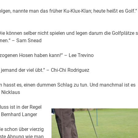
gen, nannte man das früher Ku-Klux-Klan; heute heißt es Golf.“
ie können selber nicht spielen und legen darum die Golfplätze 
önnen.“ – Sam Snead
ezogenen Hosen haben kann!“ – Lee Trevino
jemand der viel übt.“ – Chi-Chi Rodriguez
man hasst es, einen dummen Schlag zu tun. Und manchmal ist es
k Nicklaus
uss ist in der Regel
– Bernhard Langer
le schon über vierzig
gste Ahnung wie man