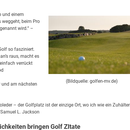
ro und einem
ts weggeht, beim Pro
genannt wird.“ –
lf so fasziniert.
an’s raus, macht es
 einfach verrückt
od
(Bildquelle: golfen-mv.de)
er und am nächsten
er – der Golfplatz ist der einzige Ort, wo ich wie ein Zuhälter
– Samuel L. Jackson
ichkeiten bringen Golf ZItate