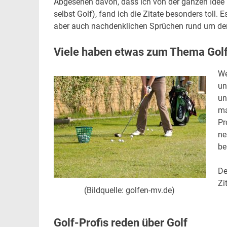
Abgesehen davon, dass ich von der ganzen Idee 
selbst Golf), fand ich die Zitate besonders toll
aber auch nachdenklichen Sprüchen rund um den
Viele haben etwas zum Thema Golf
We
un
un
ma
Pr
ne
be
De
Zi
(Bildquelle: golfen-mv.de)
Golf-Profis reden über Golf