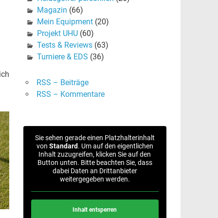
Magazin
(66)
Mein Equipment
(20)
Projekt UHU
(60)
Tests & Reviews
(63)
Turniere & EDS
(36)
ich
RSS – Beiträge
RSS – Kommentare
Sie sehen gerade einen Platzhalterinhalt
von
Standard
. Um auf den eigentlichen
Inhalt zuzugreifen, klicken Sie auf den
Button unten. Bitte beachten Sie, dass
dabei Daten an Drittanbieter
weitergegeben werden.
Inhalt entsperren