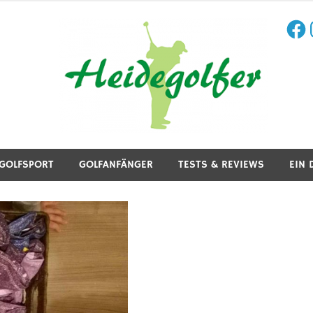
Face
I
aining, Golfreisen und mehr.
GOLFSPORT
GOLFANFÄNGER
TESTS & REVIEWS
EIN 