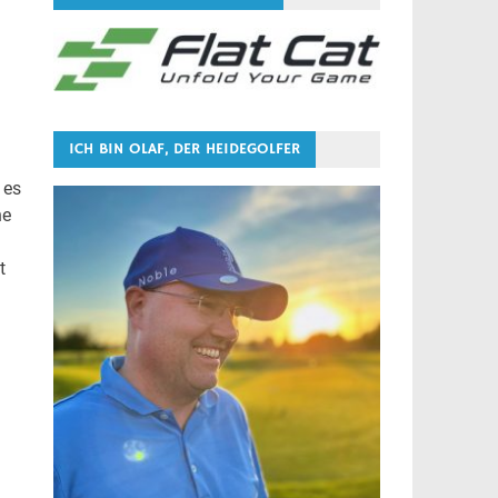
ICH BIN OLAF, DER HEIDEGOLFER
 es
ne
t