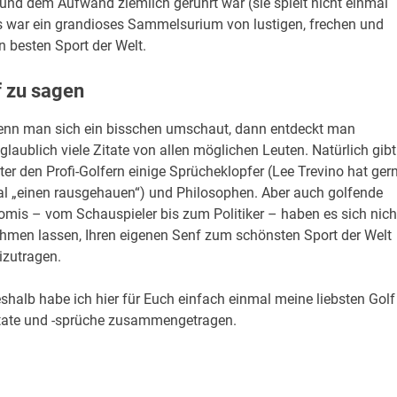
und dem Aufwand ziemlich gerührt war (sie spielt nicht einmal
. Es war ein grandioses Sammelsurium von lustigen, frechen und
 besten Sport der Welt.
 zu sagen
nn man sich ein bisschen umschaut, dann entdeckt man
glaublich viele Zitate von allen möglichen Leuten. Natürlich gibt
ter den Profi-Golfern einige Sprücheklopfer (Lee Trevino hat ger
l „einen rausgehauen“) und Philosophen. Aber auch golfende
omis – vom Schauspieler bis zum Politiker – haben es sich nich
hmen lassen, Ihren eigenen Senf zum schönsten Sport der Welt
izutragen.
shalb habe ich hier für Euch einfach einmal meine liebsten Golf
tate und -sprüche zusammengetragen.